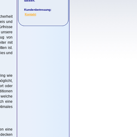
lassen.
Kundenbetreuung:
Kontakt
cherheit
reis und
rfnisse
n unsere
zug von
iter mit
ten ist.
eies und
ing wie
öglicht,
rt oder
ditionen
, welche
ich eine
timales
nen eine
 decken