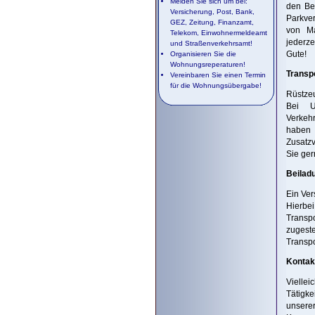
Melden Sie sich um bei:
den Be
Versicherung, Post, Bank,
Parkver
GEZ, Zeitung, Finanzamt,
von Ma
Telekom, Einwohnermeldeamt
jederze
und Straßenverkehrsamt!
Gute!
Organisieren Sie die
Wohnungsreperaturen!
Transp
Vereinbaren Sie einen Termin
für die Wohnungsübergabe!
Rüstzeu
Bei U
Verkehr
haben 
Zusatzv
Sie ger
Beilad
Ein Ver
Hierbe
Transpo
zugeste
Transpo
Kontak
Vielle
Tätigk
unsere