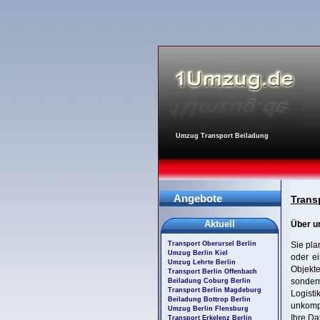
Umzug Transport Beiladung
Angebote
Trans
Aktuell
Über u
Transport Oberursel Berlin
Sie pla
Umzug Berlin Kiel
oder ei
Umzug Lehrte Berlin
Objekt
Transport Berlin Offenbach
sonder
Beiladung Coburg Berlin
Transport Berlin Magdeburg
Logisti
Beiladung Bottrop Berlin
unkompl
Umzug Berlin Flensburg
Ihre Da
Transport Erkelenz Berlin