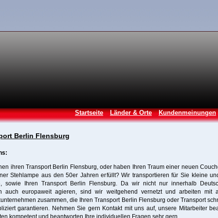
Startseite
Länder & Orte
Kundenmeinungen
port Berlin Flensburg
ns:
nen ihren Transport Berlin Flensburg, oder haben Ihren Traum einer neuen Couch
ner Stehlampe aus den 50er Jahren erfüllt? Wir transportieren für Sie kleine u
e, sowie Ihren Transport Berlin Flensburg. Da wir nicht nur innerhalb Deutsc
n auch europaweit agieren, sind wir weitgehend vernetzt und arbeiten mit 
kunternehmen zusammen, die Ihren Transport Berlin Flensburg oder Transport sch
iziert garantieren. Nehmen Sie gern Kontakt mit uns auf, unsere Mitarbeiter be
ten kompetent und beantworten Ihre individuellen Fragen sehr gern.