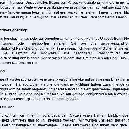
reich Transport-Umzugshelfer, Bezug von Verpackungsmaterial und die Einricht
botszonen ab. Weitere Dienstleistungen vermitteln wir gern auf Anfrage (z.B. Ver
ler-Renovierungsarbeiten). Für nähere Auskünfte stehen Ihnen unsere Mita
it zur Beratung zur Verfügung. Wir wünschen für den Transport Berlin Flensbu
ortversicherung:
g benötigt man zu jeder aufregenden Unternehmung, wie Ihres Umzugs Berlin Fl
mzügen oder Transporten erhalten Sie bei uns selbstverständlic
shaftpflichtversicherung. Sollten wir Ihnen damit nicht genügend Sicherheit gewä
Sie zusätzlich die Möglichkeit, Ihre besonderen Transportgüter mi
ersicherung abzusichern. Wir beraten Sie gern dazu, telefonisch oder per Email
n unser Kontaktformular.
ung:
sandt als Beiladung stellt eine sehr preisgünstige Alternative zu einem Direkttransp
i werden Transportgüter, welche die gleiche Richtung haben zusammengefas
rtgut wird bei Ihnen abgeholt und anschließend an die entsprechende Empfänge
llt. Nutzen Sie diese Möglichkeit falls Sie nur geringe Mengen versenden wollen 
rt Berlin Flensburg keinen Direkttransport erfordert.
t zu uns:
icht konnten wir Ihnen in vorangegangen Sätzen einen kleinen Einblick übe
eitsfeld vermitteln und so ihr Interesse wecken. Wir würden uns sehr freuen, 
r Leistungsfähigkeit zu überzeugen. Unsere Mitarbeiter sind Ihnen sehr gern 