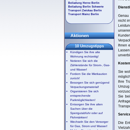
Beiladung Herne Berlin
Beiladung Berlin Schwerte
Dienstl
Transport Zwickau Berlin
Transport Mainz Berlin
Genau d
nicht i
Leistu
unserer
Aktionen
Kunden
Verpack
Ihnen e
10 Umzugstipps
Lassen 
Kündigen Sie ihre alte
unverbi
Wohnung rechtzeitig!
Notieren Sie sich die
Kostenv
Zählerstände für Strom-, Gas-
und Wasser!
Sie wol
Fordern Sie die Mietkaution
möglich
zurück!
Ihre T
Besorgen Sie sich genügend
Umzug m
Verpackungsmaterial!
vorzusc
Organisieren Sie sich
entsprechende
Sie bei
Parkmöglichkeiten!
Anfrag
Entsorgen Sie ihre alten
Transp
Sachen über die
Sperrgutabfuhr oder auf
Servic
Flohmärkten!
Wechseln Sie den Versorger
Die Ent
für Gas, Strom und Wasser!
Vielza