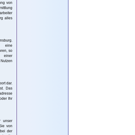
ung von
mittlung
rbeiter
rg alles
ensburg.
h eine
hren, so
t einer
. Nutzen
ort dar.
st. Das
radresse
oder Ihr
r unser
Sie von
bei der