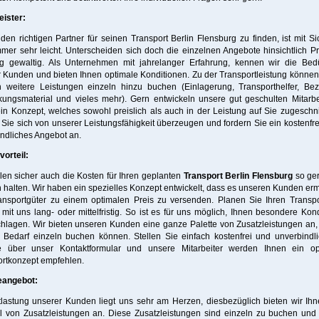
eister:
en richtigen Partner für seinen Transport Berlin Flensburg zu finden, ist mit Si
mmer sehr leicht. Unterscheiden sich doch die einzelnen Angebote hinsichtlich P
ng gewaltig. Als Unternehmen mit jahrelanger Erfahrung, kennen wir die Bedü
 Kunden und bieten Ihnen optimale Konditionen. Zu der Transportleistung könne
 weitere Leistungen einzeln hinzu buchen (Einlagerung, Transporthelfer, Be
ungsmaterial und vieles mehr). Gern entwickeln unsere gut geschulten Mitarbe
in Konzept, welches sowohl preislich als auch in der Leistung auf Sie zugeschnit
Sie sich von unserer Leistungsfähigkeit überzeugen und fordern Sie ein kostenfr
ndliches Angebot an.
orteil:
len sicher auch die Kosten für Ihren geplanten
Transport Berlin Flensburg
so ger
 halten. Wir haben ein spezielles Konzept entwickelt, dass es unseren Kunden erm
ransportgüter zu einem optimalen Preis zu versenden. Planen Sie Ihren Transpo
it uns lang- oder mittelfristig. So ist es für uns möglich, Ihnen besondere Kon
hlagen. Wir bieten unseren Kunden eine ganze Palette von Zusatzleistungen an
 Bedarf einzeln buchen können. Stellen Sie einfach kostenfrei und unverbindl
e über unser Kontaktformular und unsere Mitarbeiter werden Ihnen ein op
ortkonzept empfehlen.
eangebot:
lastung unserer Kunden liegt uns sehr am Herzen, diesbezüglich bieten wir Ih
hl von Zusatzleistungen an. Diese Zusatzleistungen sind einzeln zu buchen und