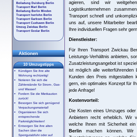
agieren, sind wir weitgehe
Beiladung Duisburg Berlin
Transport Marl Berlin
Logistikunternehmen zusammen,
Beiladung Berlin Minden
Transport schnell und unkompliz
Transport Iserlohn Berlin
Transport Garbsen Berlin
uns auf, unsere Mitarbeiter bea
Transport Cuxhaven Berlin
Umzug Zwickau Berlin
Ihre individuellen Fragen sehr gern
Transport Goslar Berlin
Dienstleister:
Für Ihren Transport Zwickau Ber
Aktionen
Leistungs-Verhältnis anbieten, s
Zusatzleistungsangebot ist spezie
10 Umzugstipps
ist möglich alle weiterführende
Kündigen Sie ihre alte
Wohnung rechtzeitig!
Kunden den Preis mitgestalten k
Notieren Sie sich die
gern, ein optimales Konzept für 
Zählerstände für Strom-, Gas-
jede Anfrage!
und Wasser!
Fordern Sie die Mietkaution
zurück!
Kostenvorteil:
Besorgen Sie sich genügend
Verpackungsmaterial!
Die Kosten eines Umzuges oder T
Organisieren Sie sich
Anbietern recht erheblich. Wir 
entsprechende
Parkmöglichkeiten!
welche Ihnen mit Sicherheit ein
Entsorgen Sie ihre alten
Berlin
machen können. Wir b
Sachen über die
Sperrgutabfuhr oder auf