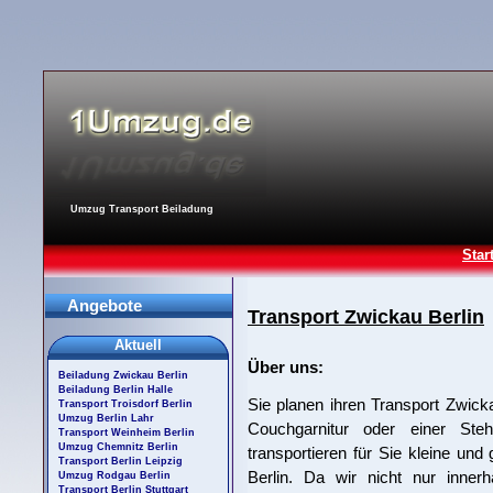
Umzug Transport Beiladung
Star
Angebote
Transport Zwickau Berlin
Aktuell
Über uns:
Beiladung Zwickau Berlin
Beiladung Berlin Halle
Sie planen ihren Transport Zwick
Transport Troisdorf Berlin
Umzug Berlin Lahr
Couchgarnitur oder einer Ste
Transport Weinheim Berlin
Umzug Chemnitz Berlin
transportieren für Sie kleine un
Transport Berlin Leipzig
Berlin. Da wir nicht nur inner
Umzug Rodgau Berlin
Transport Berlin Stuttgart