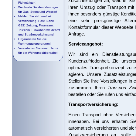
Zusatzleistungen an, welche Sie
Flohmärkten!
Ihren Umzug oder Transport mit u
Wechseln Sie den Versorger
für Gas, Strom und Wasser!
Ihnen besonders günstige Konditi
Melden Sie sich um bei:
eine sehr preisgünstige Alter
Versicherung, Post, Bank,
GEZ, Zeitung, Finanzamt,
Kontaktformular dieser Webseite hi
Telekom, Einwohnermeldeamt
Anfrage.
und Straßenverkehrsamt!
Organisieren Sie die
Serviceangebot:
Wohnungsreperaturen!
Vereinbaren Sie einen Termin
für die Wohnungsübergabe!
Wir sind ein Dienstleistung
Kundenzufriedenheit. Ziel unsere
optimales Transportkonzept zu e
agieren. Unsere Zusatzleistunge
Stellen Sie Ihre Vorstellungen in 
zusammen. Ihren
Transport Zwi
bestellen oder Sie rufen uns einfa
Transportversicherung:
Einen Transport ohne Versicher
innehaben. Bei uns erhalten Sie
automatisch versicherten und sich
Zusatzversicherung an, sollte 