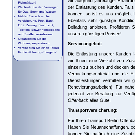
wir aufgrund jahrelanger Erfahru
Flohmärkten!
der Entlastung des Kunden. Falls 
Wechseln Sie den Versorger
für Gas, Strom und Wasser!
können, so ist es uns möglich, 
Melden Sie sich um bei:
Ebenfalls sehr günstige Konditi
Versicherung, Post, Bank,
GEZ, Zeitung, Finanzamt,
Beiladung anbieten. Profitieren
Telekom, Einwohnermeldeamt
unseren günstigen Preisen!
und Straßenverkehrsamt!
Organisieren Sie die
Serviceangebot:
Wohnungsreperaturen!
Vereinbaren Sie einen Termin
für die Wohnungsübergabe!
Die Entlastung unserer Kunden l
wir Ihnen eine Vielzahl von Zus
einzeln zu buchen und decken de
Verpackungsmaterial und die Ei
Dienstleistungen vermitteln wir 
Renovierungsarbeiten). Für nähe
jederzeit zur Beratung zur Ver
Offenbach
alles Gute!
Transportversicherung:
Für Ihren Transport Berlin Offenb
Haben Sie Neuanschaffungen, ode
können Sie natürlich eine Zusat