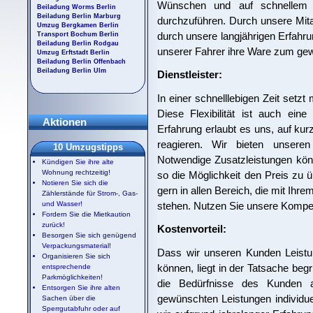
Wünschen und auf schnellem
Beiladung Worms Berlin
Beiladung Berlin Marburg
durchzuführen. Durch unsere Mitarb
Umzug Bergkamen Berlin
durch unsere langjährigen Erfahru
Transport Bochum Berlin
Beiladung Berlin Rodgau
unserer Fahrer ihre Ware zum ge
Umzug Erftstadt Berlin
Beiladung Berlin Offenbach
Beiladung Berlin Ulm
Dienstleister:
In einer schnelllebigen Zeit setzt
Diese Flexibilität ist auch ein
Aktionen
Erfahrung erlaubt es uns, auf ku
reagieren. Wir bieten unseren 
10 Umzugstipps
Notwendige Zusatzleistungen kö
Kündigen Sie ihre alte
Wohnung rechtzeitig!
so die Möglichkeit den Preis zu ü
Notieren Sie sich die
gern in allen Bereich, die mit Ih
Zählerstände für Strom-, Gas-
stehen. Nutzen Sie unsere Kompe
und Wasser!
Fordern Sie die Mietkaution
zurück!
Kostenvorteil:
Besorgen Sie sich genügend
Verpackungsmaterial!
Dass wir unseren Kunden Leistu
Organisieren Sie sich
können, liegt in der Tatsache be
entsprechende
Parkmöglichkeiten!
die Bedürfnisse des Kunden a
Entsorgen Sie ihre alten
gewünschten Leistungen individu
Sachen über die
Sperrgutabfuhr oder auf