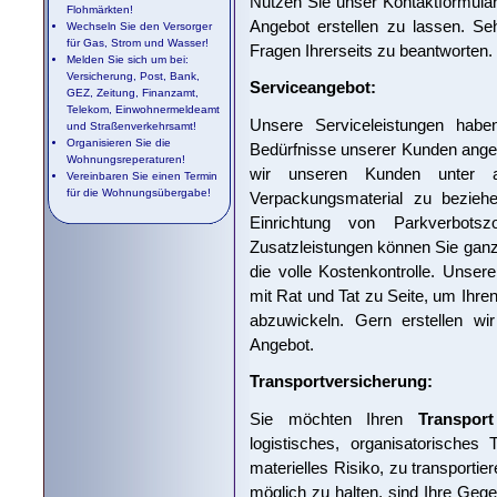
Nutzen Sie unser Kontaktformular
Flohmärkten!
Angebot erstellen zu lassen. Se
Wechseln Sie den Versorger
für Gas, Strom und Wasser!
Fragen Ihrerseits zu beantworten.
Melden Sie sich um bei:
Versicherung, Post, Bank,
Serviceangebot:
GEZ, Zeitung, Finanzamt,
Telekom, Einwohnermeldeamt
Unsere Serviceleistungen hab
und Straßenverkehrsamt!
Organisieren Sie die
Bedürfnisse unserer Kunden angep
Wohnungsreperaturen!
wir unseren Kunden unter a
Vereinbaren Sie einen Termin
für die Wohnungsübergabe!
Verpackungsmaterial zu beziehen
Einrichtung von Parkverbotsz
Zusatzleistungen können Sie gan
die volle Kostenkontrolle. Unser
mit Rat und Tat zu Seite, um Ihre
abzuwickeln. Gern erstellen wir
Angebot.
Transportversicherung:
Sie möchten Ihren
Transpor
logistisches, organisatorisches
materielles Risiko, zu transporti
möglich zu halten, sind Ihre Gege