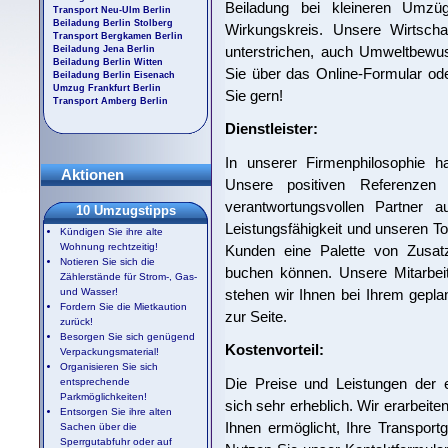
Beiladung bei kleineren Umzü
Transport Neu-Ulm Berlin
Beiladung Berlin Stolberg
Wirkungskreis. Unsere Wirtschaft
Transport Bergkamen Berlin
unterstrichen, auch Umweltbewu
Beiladung Jena Berlin
Beiladung Berlin Witten
Sie über das Online-Formular ode
Beiladung Berlin Eisenach
Umzug Frankfurt Berlin
Sie gern!
Transport Amberg Berlin
Dienstleister:
In unserer Firmenphilosophie ha
Aktionen
Unsere positiven Referenzen
verantwortungsvollen Partner 
10 Umzugstipps
Leistungsfähigkeit und unseren To
Kündigen Sie ihre alte
Wohnung rechtzeitig!
Kunden eine Palette von Zusat
Notieren Sie sich die
buchen können. Unsere Mitarbeit
Zählerstände für Strom-, Gas-
stehen wir Ihnen bei Ihrem gepl
und Wasser!
Fordern Sie die Mietkaution
zur Seite.
zurück!
Besorgen Sie sich genügend
Kostenvorteil:
Verpackungsmaterial!
Organisieren Sie sich
Die Preise und Leistungen der
entsprechende
Parkmöglichkeiten!
sich sehr erheblich. Wir erarbei
Entsorgen Sie ihre alten
Ihnen ermöglicht, Ihre Transpor
Sachen über die
Sperrgutabfuhr oder auf