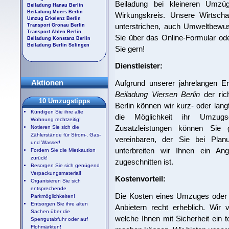
Beiladung bei kleineren Umzü
Beiladung Hanau Berlin
Beiladung Moers Berlin
Wirkungskreis. Unsere Wirtschaft
Umzug Erkelenz Berlin
unterstrichen, auch Umweltbewu
Transport Gronau Berlin
Transport Ahlen Berlin
Sie über das Online-Formular ode
Beiladung Konstanz Berlin
Beiladung Berlin Solingen
Sie gern!
Dienstleister:
Aktionen
Aufgrund unserer jahrelangen Er
Beiladung Viersen Berlin
der rich
10 Umzugstipps
Berlin können wir kurz- oder lang
Kündigen Sie ihre alte
die Möglichkeit ihr Umzugs
Wohnung rechtzeitig!
Zusatzleistungen können Sie g
Notieren Sie sich die
Zählerstände für Strom-, Gas-
vereinbaren, der Sie bei Plan
und Wasser!
unterbreiten wir Ihnen ein An
Fordern Sie die Mietkaution
zurück!
zugeschnitten ist.
Besorgen Sie sich genügend
Verpackungsmaterial!
Kostenvorteil:
Organisieren Sie sich
entsprechende
Die Kosten eines Umzuges oder T
Parkmöglichkeiten!
Entsorgen Sie ihre alten
Anbietern recht erheblich. Wir 
Sachen über die
welche Ihnen mit Sicherheit ein t
Sperrgutabfuhr oder auf
Flohmärkten!