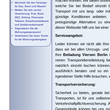
machen können. Wir bieten unser
Wechseln Sie den Versorger
welche Sie bei Bedarf einzeln
für Gas, Strom und Wasser!
Melden Sie sich um bei:
Transport mit uns lang- oder mit
Versicherung, Post, Bank,
günstige Konditionen anbieten.
GEZ, Zeitung, Finanzamt,
Telekom, Einwohnermeldeamt
preisgünstige Alternative zu ei
und Straßenverkehrsamt!
dieser Webseite hilft uns bei einer
Organisieren Sie die
Wohnungsreperaturen!
Serviceangebot:
Vereinbaren Sie einen Termin
für die Wohnungsübergabe!
Leider können wir nicht alle Ihr
dass wir bei allen Umzugs- und
Ihre
Beiladung Viersen Berlin
i
reinen Transportdienstleistung b
natürlich einzeln buchen könne
ausführlich beraten und so ein
irgendeiner Stelle Hilfe brauchen,
Transportversicherung:
Sicherheit zu bieten, gerade be
Transporten, ist für uns selbstv
Verkehrshaftpflichtversicherung. 
Gegenstände können bei uns mit