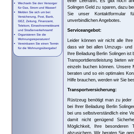
einer Leerfahrt. Es gibt noch an
Wechseln Sie den Versorger
Solingen Geld zu sparen, dazu ber
für Gas, Strom und Wasser!
Melden Sie sich um bei:
Sie unser Kontaktformular f
Versicherung, Post, Bank,
unverbindlichen Angebotes.
GEZ, Zeitung, Finanzamt,
Telekom, Einwohnermeldeamt
Serviceangebot:
und Straßenverkehrsamt!
Organisieren Sie die
Wohnungsreperaturen!
Leider können wir nicht alle Ihr
Vereinbaren Sie einen Termin
dass wir bei allen Umzugs- und
für die Wohnungsübergabe!
Ihre Beiladung Berlin Solingen ist
Transportdienstleistung bieten wi
einzeln buchen können. Unsere M
beraten und so ein optimales Konz
Hilfe brauchen, werden wir Sie be
Transportversicherung:
Rüstzeug benötigt man zu jeder
bei Ihrer Beiladung Berlin Solin
bei uns selbstverständlich eine Ve
damit nicht genügend Sicherhe
Möglichkeit, Ihre besonderen T
abzusichern. Wir beraten Sie ger