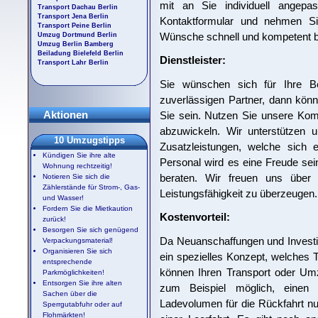
mit an Sie individuell angepa
Transport Dachau Berlin
Transport Jena Berlin
Kontaktformular und nehmen Si
Transport Peine Berlin
Wünsche schnell und kompetent b
Umzug Dortmund Berlin
Umzug Berlin Bamberg
Beiladung Bielefeld Berlin
Dienstleister:
Transport Lahr Berlin
Sie wünschen sich für Ihre Be
zuverlässigen Partner, dann könn
Aktionen
Sie sein. Nutzen Sie unsere Ko
abzuwickeln. Wir unterstützen 
10 Umzugstipps
Zusatzleistungen, welche sich 
Kündigen Sie ihre alte
Personal wird es eine Freude sei
Wohnung rechtzeitig!
beraten. Wir freuen uns über 
Notieren Sie sich die
Zählerstände für Strom-, Gas-
Leistungsfähigkeit zu überzeugen.
und Wasser!
Fordern Sie die Mietkaution
Kostenvorteil:
zurück!
Besorgen Sie sich genügend
Da Neuanschaffungen und Investi
Verpackungsmaterial!
Organisieren Sie sich
ein spezielles Konzept, welches 
entsprechende
können Ihren Transport oder Umzu
Parkmöglichkeiten!
Entsorgen Sie ihre alten
zum Beispiel möglich, einen
Sachen über die
Ladevolumen für die Rückfahrt nu
Sperrgutabfuhr oder auf
Flohmärkten!