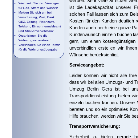
werden. Sehr viele Strecken wer
Wechseln Sie den Versorger
ist die Ladekapazität unserer 
für Gas, Strom und Wasser!
Melden Sie sich um bei:
solchen Fall lassen sich zum Be
Versicherung, Post, Bank,
Kosten für den Kunden deutlich re
GEZ, Zeitung, Finanzamt,
Telekom, Einwohnermeldeamt
Kunden auch noch eine ganze Pale
und Straßenverkehrsamt!
Kundenwunsch einzeln buchen lass
Organisieren Sie die
gern, um einen kostengünstigen 
Wohnungsreperaturen!
Vereinbaren Sie einen Termin
unverbindlich erstellen wir Ihne
für die Wohnungsübergabe!
Wünsche berücksichtigt.
Serviceangebot:
Leider können wir nicht alle Ihr
dass wir bei allen Umzugs- und T
Umzug Berlin Gera ist bei un
Transportdienstleistung bieten wi
einzeln buchen können. Unsere M
beraten und so ein optimales Konz
Hilfe brauchen, werden wir Sie be
Transportversicherung:
Sicherheit zu bieten, gerade 