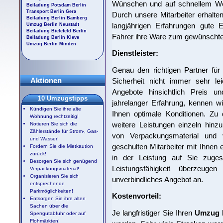
Wünschen und auf schnellem W
Beiladung Potsdam Berlin
Transport Berlin Gera
Durch unsere Mitarbeiter erhalten
Beiladung Berlin Bamberg
langjährigen Erfahrungen gute E
Umzug Berlin Neustadt
Beiladung Bielefeld Berlin
Fahrer ihre Ware zum gewünschte
Beiladung Berlin Kleve
Umzug Berlin Minden
Dienstleister:
Genau den richtigen Partner für
Aktionen
Sicherheit nicht immer sehr le
Angebote hinsichtlich Preis u
10 Umzugstipps
jahrelanger Erfahrung, kennen w
Kündigen Sie ihre alte
Ihnen optimale Konditionen. Zu
Wohnung rechtzeitig!
weitere Leistungen einzeln hinz
Notieren Sie sich die
Zählerstände für Strom-, Gas-
von Verpackungsmaterial und 
und Wasser!
geschulten Mitarbeiter mit Ihnen 
Fordern Sie die Mietkaution
zurück!
in der Leistung auf Sie zuges
Besorgen Sie sich genügend
Leistungsfähigkeit überzeug
Verpackungsmaterial!
Organisieren Sie sich
unverbindliches Angebot an.
entsprechende
Parkmöglichkeiten!
Kostenvorteil:
Entsorgen Sie ihre alten
Sachen über die
Je langfristiger Sie Ihren
Umzug B
Sperrgutabfuhr oder auf
Flohmärkten!