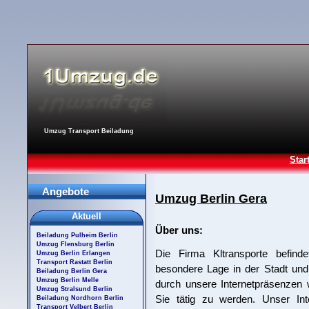
Umzug Transport Beiladung
Star
Angebote
Umzug Berlin Gera
Aktuell
Über uns:
Beiladung Pulheim Berlin
Umzug Flensburg Berlin
Die Firma Kltransporte befind
Umzug Berlin Erlangen
Transport Rastatt Berlin
besondere Lage in der Stadt und
Beiladung Berlin Gera
Umzug Berlin Melle
durch unsere Internetpräsenzen w
Umzug Stralsund Berlin
Sie tätig zu werden. Unser Int
Beiladung Nordhorn Berlin
Transport Velbert Berlin