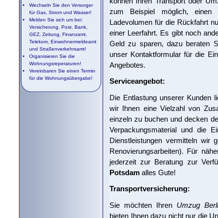
können Ihren Transport oder Umzu
Wechseln Sie den Versorger
zum Beispiel möglich, einen
für Gas, Strom und Wasser!
Melden Sie sich um bei:
Ladevolumen für die Rückfahrt nu
Versicherung, Post, Bank,
einer Leerfahrt. Es gibt noch a
GEZ, Zeitung, Finanzamt,
Telekom, Einwohnermeldeamt
Geld zu sparen, dazu beraten Si
und Straßenverkehrsamt!
unser Kontaktformular für die Ei
Organisieren Sie die
Angebotes.
Wohnungsreperaturen!
Vereinbaren Sie einen Termin
für die Wohnungsübergabe!
Serviceangebot:
Die Entlastung unserer Kunden l
wir Ihnen eine Vielzahl von Zus
einzeln zu buchen und decken de
Verpackungsmaterial und die Ei
Dienstleistungen vermitteln wir 
Renovierungsarbeiten). Für nähe
jederzeit zur Beratung zur Ver
Potsdam
alles Gute!
Transportversicherung:
Sie möchten Ihren
Umzug Berl
bieten Ihnen dazu nicht nur die U