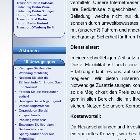
vermitteln. Unsere Internetpräs
Transport Berlin Potsdam
Beiladung Berlin Peine
Ihre Bedürfnisse zugeschnitten
Beiladung Berlin Solingen
Beiladung, welche nicht nur dur
Umzug Berlin Velbert
Transport Kiel Berlin
sondern durch umweltbewusstes H
Umzug Berlin Herford
Transport Offenburg Berlin
mit (unseren?) Fahrern und andere
hochgradige Sicherheit für Ihren T
Dienstleister:
Aktionen
In einer schnelllebigen Zeit setzt
10 Umzugstipps
Diese Flexibilität ist auch ein
Kündigen Sie ihre alte
Erfahrung erlaubt es uns, auf ku
Wohnung rechtzeitig!
reagieren. Wir bieten unseren 
Notieren Sie sich die
Zählerstände für Strom-, Gas-
Notwendige Zusatzleistungen kö
und Wasser!
so die Möglichkeit den Preis zu ü
Fordern Sie die Mietkaution
zurück!
gern in allen Bereich, die mit
Besorgen Sie sich genügend
stehen. Nutzen Sie unsere Kompe
Verpackungsmaterial!
Organisieren Sie sich
entsprechende
Kostenvorteil:
Parkmöglichkeiten!
Entsorgen Sie ihre alten
Da Neuanschaffungen und Investi
Sachen über die
ein spezielles Konzept, welches 
Sperrgutabfuhr oder auf
Flohmärkten!