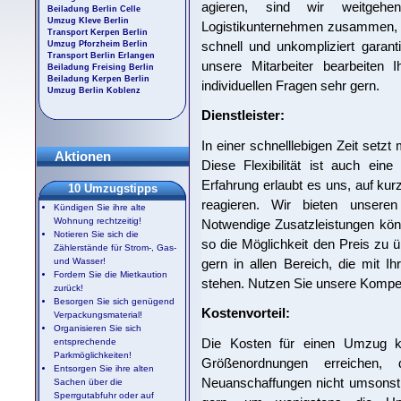
agieren, sind wir weitgehe
Beiladung Berlin Celle
Umzug Kleve Berlin
Logistikunternehmen zusammen, d
Transport Kerpen Berlin
schnell und unkompliziert garan
Umzug Pforzheim Berlin
Transport Berlin Erlangen
unsere Mitarbeiter bearbeiten
Beiladung Freising Berlin
Beiladung Kerpen Berlin
individuellen Fragen sehr gern.
Umzug Berlin Koblenz
Dienstleister:
In einer schnelllebigen Zeit setzt
Aktionen
Diese Flexibilität ist auch ein
Erfahrung erlaubt es uns, auf ku
10 Umzugstipps
reagieren. Wir bieten unseren 
Kündigen Sie ihre alte
Wohnung rechtzeitig!
Notwendige Zusatzleistungen kö
Notieren Sie sich die
so die Möglichkeit den Preis zu ü
Zählerstände für Strom-, Gas-
gern in allen Bereich, die mit 
und Wasser!
Fordern Sie die Mietkaution
stehen. Nutzen Sie unsere Kompe
zurück!
Besorgen Sie sich genügend
Kostenvorteil:
Verpackungsmaterial!
Organisieren Sie sich
Die Kosten für einen Umzug kö
entsprechende
Parkmöglichkeiten!
Größenordnungen erreichen,
Entsorgen Sie ihre alten
Neuanschaffungen nicht umsonst 
Sachen über die
Sperrgutabfuhr oder auf