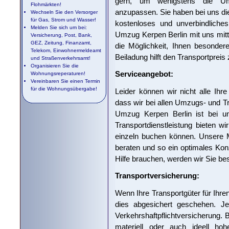
gern, um wenigstens die Um
Flohmärkten!
anzupassen. Sie haben bei uns die
Wechseln Sie den Versorger
für Gas, Strom und Wasser!
kostenloses und unverbindliches
Melden Sie sich um bei:
Umzug Kerpen Berlin mit uns mitte
Versicherung, Post, Bank,
GEZ, Zeitung, Finanzamt,
die Möglichkeit, Ihnen besonder
Telekom, Einwohnermeldeamt
Beiladung hilft den Transportpre
und Straßenverkehrsamt!
Organisieren Sie die
Serviceangebot:
Wohnungsreperaturen!
Vereinbaren Sie einen Termin
für die Wohnungsübergabe!
Leider können wir nicht alle Ihr
dass wir bei allen Umzugs- und T
Umzug Kerpen Berlin ist bei u
Transportdienstleistung bieten wi
einzeln buchen können. Unsere M
beraten und so ein optimales Konz
Hilfe brauchen, werden wir Sie be
Transportversicherung:
Wenn Ihre Transportgüter für Ihre
dies abgesichert geschehen. Je
Verkehrshaftpflichtversicherung.
materiell oder auch ideell ho