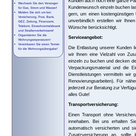
Kunden auch noch eine ganze Pale
Wechseln Sie den Versorger
Kundenwunsch einzeln buchen lass
für Gas, Strom und Wasser!
Melden Sie sich um bei:
gern, um einen kostengünstigen 
Versicherung, Post, Bank,
unverbindlich erstellen wir Ihne
GEZ, Zeitung, Finanzamt,
Telekom, Einwohnermeldeamt
Wünsche berücksichtigt.
und Straßenverkehrsamt!
Organisieren Sie die
Serviceangebot:
Wohnungsreperaturen!
Vereinbaren Sie einen Termin
Die Entlastung unserer Kunden l
für die Wohnungsübergabe!
wir Ihnen eine Vielzahl von Zus
einzeln zu buchen und decken de
Verpackungsmaterial und die Ei
Dienstleistungen vermitteln wir 
Renovierungsarbeiten). Für nähe
jederzeit zur Beratung zur Verfüg
alles Gute!
Transportversicherung:
Einen Transport ohne Versicher
innehaben. Bei uns erhalten Sie
automatisch versicherten und si
Zusatzversicherung an, sollte 