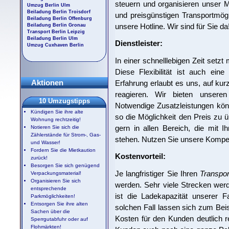
steuern und organisieren unser Mit
Umzug Berlin Ulm
Beiladung Berlin Troisdorf
und preisgünstigen Transportmögl
Beiladung Berlin Offenburg
unsere Hotline. Wir sind für Sie da
Beiladung Berlin Gronau
Transport Berlin Leipzig
Beiladung Berlin Ulm
Dienstleister:
Umzug Cuxhaven Berlin
In einer schnelllebigen Zeit setzt
Diese Flexibilität ist auch ein
Aktionen
Erfahrung erlaubt es uns, auf ku
reagieren. Wir bieten unseren 
10 Umzugstipps
Notwendige Zusatzleistungen kö
Kündigen Sie ihre alte
so die Möglichkeit den Preis zu ü
Wohnung rechtzeitig!
gern in allen Bereich, die mit
Notieren Sie sich die
Zählerstände für Strom-, Gas-
stehen. Nutzen Sie unsere Kompe
und Wasser!
Fordern Sie die Mietkaution
Kostenvorteil:
zurück!
Besorgen Sie sich genügend
Je langfristiger Sie Ihren
Transpor
Verpackungsmaterial!
Organisieren Sie sich
werden. Sehr viele Strecken wer
entsprechende
ist die Ladekapazität unserer 
Parkmöglichkeiten!
Entsorgen Sie ihre alten
solchen Fall lassen sich zum Be
Sachen über die
Kosten für den Kunden deutlich re
Sperrgutabfuhr oder auf
Flohmärkten!