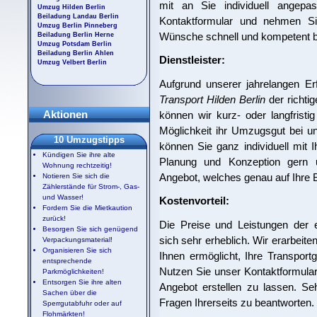
mit an Sie individuell angepa
Umzug Hilden Berlin
Beiladung Landau Berlin
Kontaktformular und nehmen Si
Umzug Berlin Pinneberg
Wünsche schnell und kompetent b
Beiladung Berlin Herne
Umzug Potsdam Berlin
Beiladung Berlin Ahlen
Dienstleister:
Umzug Velbert Berlin
Aufgrund unserer jahrelangen Er
Transport Hilden Berlin
der richtig
Aktionen
können wir kurz- oder langfrist
Möglichkeit ihr Umzugsgut bei u
10 Umzugstipps
können Sie ganz individuell mit 
Kündigen Sie ihre alte
Planung und Konzeption gern un
Wohnung rechtzeitig!
Angebot, welches genau auf Ihre B
Notieren Sie sich die
Zählerstände für Strom-, Gas-
und Wasser!
Kostenvorteil:
Fordern Sie die Mietkaution
zurück!
Die Preise und Leistungen der
Besorgen Sie sich genügend
sich sehr erheblich. Wir erarbei
Verpackungsmaterial!
Organisieren Sie sich
Ihnen ermöglicht, Ihre Transpor
entsprechende
Nutzen Sie unser Kontaktformular
Parkmöglichkeiten!
Entsorgen Sie ihre alten
Angebot erstellen zu lassen. Se
Sachen über die
Fragen Ihrerseits zu beantworten.
Sperrgutabfuhr oder auf
Flohmärkten!