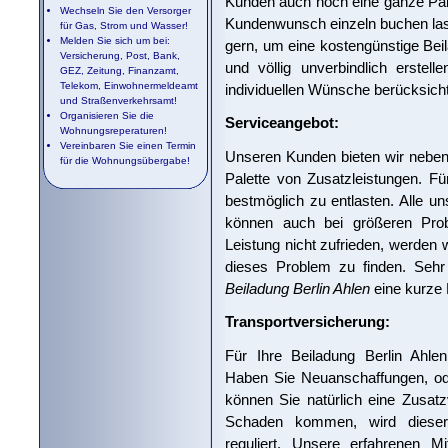
Kunden auch noch eine ganze Pale
Wechseln Sie den Versorger
Kundenwunsch einzeln buchen lass
für Gas, Strom und Wasser!
Melden Sie sich um bei:
gern, um eine kostengünstige Beil
Versicherung, Post, Bank,
und völlig unverbindlich erstel
GEZ, Zeitung, Finanzamt,
Telekom, Einwohnermeldeamt
individuellen Wünsche berücksicht
und Straßenverkehrsamt!
Organisieren Sie die
Serviceangebot:
Wohnungsreperaturen!
Vereinbaren Sie einen Termin
Unseren Kunden bieten wir neben 
für die Wohnungsübergabe!
Palette von Zusatzleistungen. F
bestmöglich zu entlasten. Alle un
können auch bei größeren Prob
Leistung nicht zufrieden, werden 
dieses Problem zu finden. Sehr
Beiladung Berlin Ahlen
eine kurze 
Transportversicherung:
Für Ihre Beiladung Berlin Ahlen
Haben Sie Neuanschaffungen, ode
können Sie natürlich eine Zusat
Schaden kommen, wird dieser d
reguliert. Unsere erfahrenen Mi