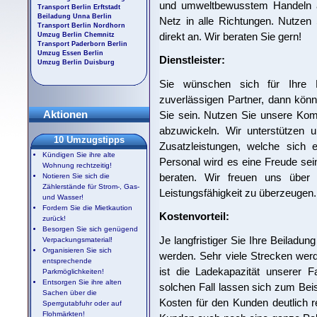
und umweltbewusstem Handeln aus
Transport Berlin Erftstadt
Beiladung Unna Berlin
Netz in alle Richtungen. Nutzen
Transport Berlin Nordhorn
direkt an. Wir beraten Sie gern!
Umzug Berlin Chemnitz
Transport Paderborn Berlin
Umzug Essen Berlin
Dienstleister:
Umzug Berlin Duisburg
Sie wünschen sich für Ihre B
zuverlässigen Partner, dann könn
Aktionen
Sie sein. Nutzen Sie unsere Ko
abzuwickeln. Wir unterstützen 
10 Umzugstipps
Zusatzleistungen, welche sich 
Kündigen Sie ihre alte
Personal wird es eine Freude sei
Wohnung rechtzeitig!
beraten. Wir freuen uns über 
Notieren Sie sich die
Zählerstände für Strom-, Gas-
Leistungsfähigkeit zu überzeugen.
und Wasser!
Fordern Sie die Mietkaution
Kostenvorteil:
zurück!
Besorgen Sie sich genügend
Je langfristiger Sie Ihre Beiladun
Verpackungsmaterial!
Organisieren Sie sich
werden. Sehr viele Strecken wer
entsprechende
ist die Ladekapazität unserer 
Parkmöglichkeiten!
Entsorgen Sie ihre alten
solchen Fall lassen sich zum Be
Sachen über die
Kosten für den Kunden deutlich re
Sperrgutabfuhr oder auf
Flohmärkten!