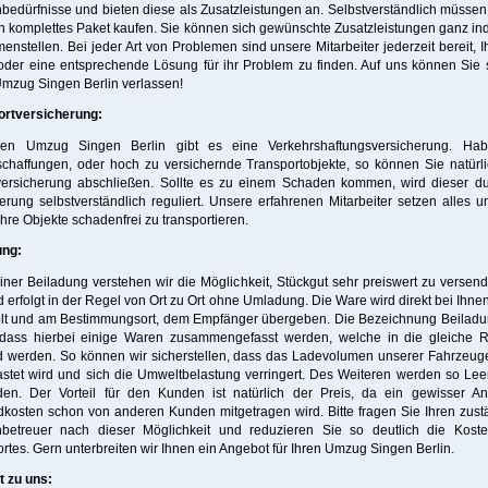
edürfnisse und bieten diese als Zusatzleistungen an. Selbstverständlich müssen
n komplettes Paket kaufen. Sie können sich gewünschte Zusatzleistungen ganz ind
nstellen. Bei jeder Art von Problemen sind unsere Mitarbeiter jederzeit bereit, 
oder eine entsprechende Lösung für ihr Problem zu finden. Auf uns können Sie 
mzug Singen Berlin verlassen!
ortversicherung:
ren Umzug Singen Berlin gibt es eine Verkehrshaftungsversicherung. Ha
chaffungen, oder hoch zu versichernde Transportobjekte, so können Sie natürli
versicherung abschließen. Sollte es zu einem Schaden kommen, wird dieser du
erung selbstverständlich reguliert. Unsere erfahrenen Mitarbeiter setzen alles u
Ihre Objekte schadenfrei zu transportieren.
ung:
iner Beiladung verstehen wir die Möglichkeit, Stückgut sehr preiswert zu versen
 erfolgt in der Regel von Ort zu Ort ohne Umladung. Die Ware wird direkt bei Ihnen
lt und am Bestimmungsort, dem Empfänger übergeben. Die Bezeichnung Beiladun
 dass hierbei einige Waren zusammengefasst werden, welche in die gleiche R
 werden. So können wir sicherstellen, dass das Ladevolumen unserer Fahrzeuge
stet wird und sich die Umweltbelastung verringert. Des Weiteren werden so Lee
den. Der Vorteil für den Kunden ist natürlich der Preis, da ein gewisser Ant
kosten schon von anderen Kunden mitgetragen wird. Bitte fragen Sie Ihren zus
betreuer nach dieser Möglichkeit und reduzieren Sie so deutlich die Koste
rtes. Gern unterbreiten wir Ihnen ein Angebot für Ihren Umzug Singen Berlin.
t zu uns: