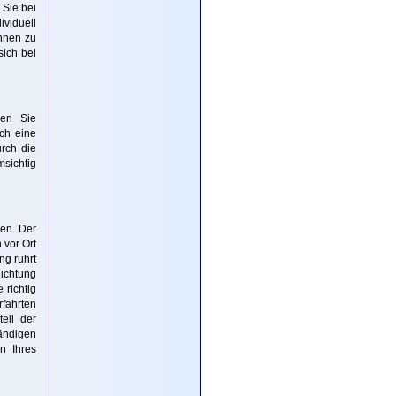
 Sie bei
ividuell
Ihnen zu
sich bei
ben Sie
ch eine
rch die
msichtig
den. Der
 vor Ort
g rührt
ichtung
 richtig
rfahrten
eil der
tändigen
n Ihres