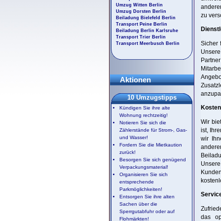
Umzug Witten Berlin
anderen
Umzug Dorsten Berlin
zu vers
Beiladung Bielefeld Berlin
Transport Peine Berlin
Dienstl
Beiladung Berlin Karlsruhe
Transport Trier Berlin
Sicher 
Transport Meerbusch Berlin
Unsere
Partne
Mitarbe
Angebo
Aktionen
Zusatz
anzupa
10 Umzugstipps
Kostenv
Kündigen Sie ihre alte
Wohnung rechtzeitig!
Wir bie
Notieren Sie sich die
ist, Ih
Zählerstände für Strom-, Gas-
und Wasser!
wir Ihn
Fordern Sie die Mietkaution
andere
zurück!
Beilad
Besorgen Sie sich genügend
Unsere
Verpackungsmaterial!
Kunden
Organisieren Sie sich
kostenl
entsprechende
Parkmöglichkeiten!
Servic
Entsorgen Sie ihre alten
Sachen über die
Zufried
Sperrgutabfuhr oder auf
das op
Flohmärkten!