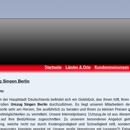
Startseite
Länder & Orte
Kundenmeinungen
 Singen Berlin
ns:
in der Hauptstadt Deutschlands befindet sich ein Goldstück, das ihnen hilft, Ihren
großen
Umzug Singen Berlin
durchzuführen. Es liegt unseren Mitarbeitern de
porte sehr am Herzen, Sie ausführlich zu beraten und Ihnen zu kleinen Preisen 
rtmöglichkeiten zu vermitteln. Unsere Internetpräsenz 1Umzug.de ist aus dies
auf Ihre Bedürfnisse zugeschnitten. Zu unserem besonderen Angebot geh
ung, welche nicht nur durch Kostengünstigkeit und Schnelligkeit reift, sonder
bewusstes Handeln geprägt ist. Unsere große Vernetzung mit (unseren?) Fahr