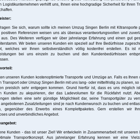
 Logistikunternehmen verhilft uns, Ihnen eine hochgradige Sicherheit für Ihren T
chaffen.
eister:
fragen Sie sich, warum sollte ich meinen Umzug Singen Berlin mit Kltransporte
 positiven Referenzen weisen uns als überaus verantwortungsvollen und zuverl
r aus. Des Weiteren verfügen wir über jahrelange Erfahrung und einen gut ges
iterstamm. Wir bieten unseren Kunden ein speziell auf Ihre Bedürfnisse zugesch
t, welches wir Ihnen selbstverständlich völlig kostenfrei erstellen. Es ist m
leistungen bei uns einzeln zu buchen und den Kundenbedürfnissen entsp
ssen.
orteil:
ten unseren Kunden kostenoptimierte Transporte und Umzüge an. Falls es Ihnen
ren Transport oder
Umzug Singen Berlin
mit uns lang- oder mittelfristig zu planen, s
en preislich sehr entgegen kommen. Grund hierfür ist, dass es uns möglich is
n Kunden zu akquirieren, der das Ladevolumen für die Rückfahrt nutzt. Ab
ungen stellen eine sehr günstige Möglichkeit dar, seine Transportgüter zu ver
 angebotenen Zusatzleitungen sind je nach Kundenwunsch zu buchen und entlas
, gegenüber des Erwerbs eines Komplettpaketes. Gern erstellen wir Ih
oses und unverbindliches Angebot.
eangebot:
ene Kunden - das ist unser Ziel! Wir entwickeln in Zusammenarbeit mit unsere
timale Transportkonzept. Aus jahrelanger Erfahrung kennen wir eine Vielz