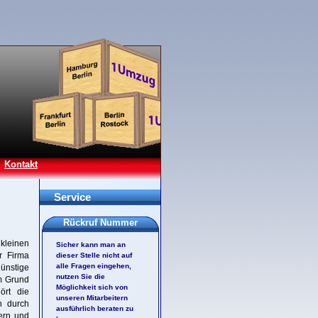
Kontakt
Service
Rückruf Nummer
 kleinen
Sicher kann man an
r Firma
dieser Stelle nicht auf
alle Fragen eingehen,
günstige
nutzen Sie die
em Grund
Möglichkeit sich von
ört die
unseren Mitarbeitern
n durch
ausführlich beraten zu
ern und