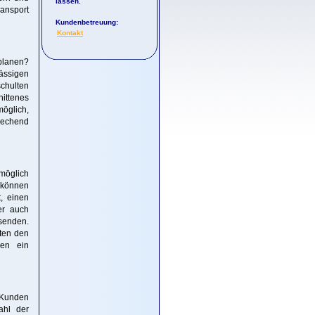
lassen.
ransport
Kundenbetreuung:
Kontakt
 planen?
ässigen
chulten
nittenes
öglich,
rechend
 möglich
o können
t, einen
er auch
senden.
ten den
nen ein
n Kunden
ahl der