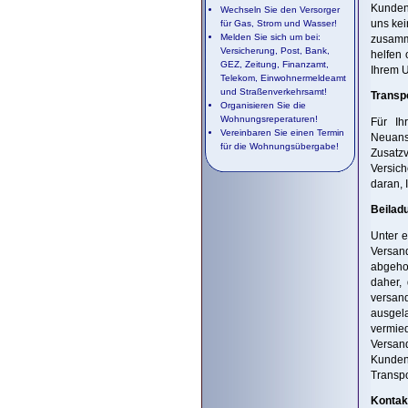
Kundenb
Wechseln Sie den Versorger
uns kei
für Gas, Strom und Wasser!
Melden Sie sich um bei:
zusamme
Versicherung, Post, Bank,
helfen 
GEZ, Zeitung, Finanzamt,
Ihrem U
Telekom, Einwohnermeldeamt
und Straßenverkehrsamt!
Transp
Organisieren Sie die
Wohnungsreperaturen!
Für Ih
Vereinbaren Sie einen Termin
Neuans
für die Wohnungsübergabe!
Zusatz
Versich
daran, 
Beilad
Unter e
Versand
abgeho
daher,
versand
ausgela
vermie
Versand
Kunden
Transpo
Kontak