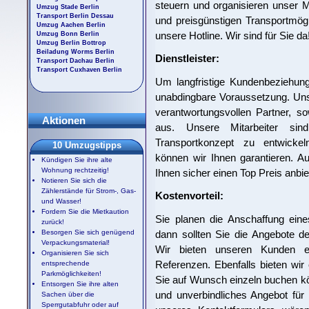
steuern und organisieren unser Mit
Umzug Stade Berlin
Transport Berlin Dessau
und preisgünstigen Transportmögl
Umzug Aachen Berlin
unsere Hotline. Wir sind für Sie da
Umzug Bonn Berlin
Umzug Berlin Bottrop
Beiladung Worms Berlin
Dienstleister:
Transport Dachau Berlin
Transport Cuxhaven Berlin
Um langfristige Kundenbeziehung
unabdingbare Voraussetzung. Uns
verantwortungsvollen Partner, s
Aktionen
aus. Unsere Mitarbeiter sin
Transportkonzept zu entwickeln
10 Umzugstipps
können wir Ihnen garantieren. A
Kündigen Sie ihre alte
Wohnung rechtzeitig!
Ihnen sicher einen Top Preis anbie
Notieren Sie sich die
Zählerstände für Strom-, Gas-
Kostenvorteil:
und Wasser!
Fordern Sie die Mietkaution
Sie planen die Anschaffung ein
zurück!
dann sollten Sie die Angebote der
Besorgen Sie sich genügend
Verpackungsmaterial!
Wir bieten unseren Kunden ein
Organisieren Sie sich
Referenzen. Ebenfalls bieten wir
entsprechende
Parkmöglichkeiten!
Sie auf Wunsch einzeln buchen kö
Entsorgen Sie ihre alten
und unverbindliches Angebot für 
Sachen über die
Sperrgutabfuhr oder auf