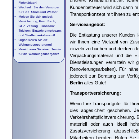
unseres Kontaktformulars wären
Flohmärkten!
Kundenbetreuer wird sich dann mi
Wechseln Sie den Versorger
für Gas, Strom und Wasser!
Transportkonzept mit Ihnen zu ent
Melden Sie sich um bei:
Versicherung, Post, Bank,
Serviceangebot:
GEZ, Zeitung, Finanzamt,
Telekom, Einwohnermeldeamt
Die Entlastung unserer Kunden l
und Straßenverkehrsamt!
Organisieren Sie die
wir Ihnen eine Vielzahl von Zus
Wohnungsreperaturen!
einzeln zu buchen und decken de
Vereinbaren Sie einen Termin
für die Wohnungsübergabe!
Verpackungsmaterial und die Ei
Dienstleistungen vermitteln wir 
Renovierungsarbeiten). Für nähe
jederzeit zur Beratung zur Ver
Berlin
alles Gute!
Transportversicherung:
Wenn Ihre Transportgüter für Ihre
dies abgesichert geschehen. Je
Verkehrshaftpflichtversicherung.
materiell oder auch ideell ho
Zusatzversicherung abzuschl
Mitarbeitern beraten. Rufen Si