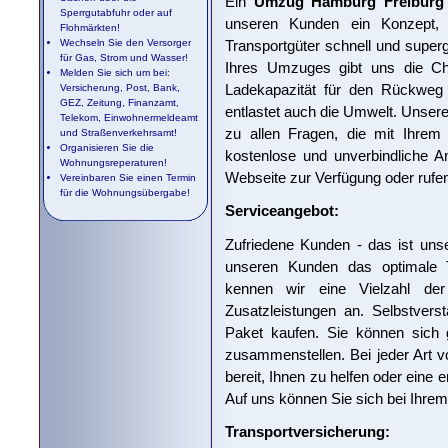
Ein
Umzug Hamburg Freiburg
Sperrgutabfuhr oder auf
unseren Kunden ein Konzept, w
Flohmärkten!
Transportgüter schnell und superg
Wechseln Sie den Versorger
für Gas, Strom und Wasser!
Ihres Umzuges gibt uns die Ch
Melden Sie sich um bei:
Ladekapazität für den Rückweg 
Versicherung, Post, Bank,
GEZ, Zeitung, Finanzamt,
entlastet auch die Umwelt. Unsere 
Telekom, Einwohnermeldeamt
zu allen Fragen, die mit Ihre
und Straßenverkehrsamt!
Organisieren Sie die
kostenlose und unverbindliche A
Wohnungsreperaturen!
Webseite zur Verfügung oder rufen
Vereinbaren Sie einen Termin
für die Wohnungsübergabe!
Serviceangebot:
Zufriedene Kunden - das ist uns
unseren Kunden das optimale T
kennen wir eine Vielzahl der
Zusatzleistungen an. Selbstvers
Paket kaufen. Sie können sich g
zusammenstellen. Bei jeder Art v
bereit, Ihnen zu helfen oder eine 
Auf uns können Sie sich bei Ihr
Transportversicherung: