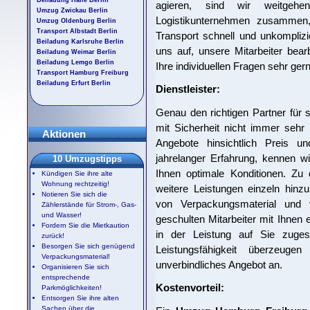
agieren, sind wir weitgehe
Umzug Zwickau Berlin
Logistikunternehmen zusammen
Umzug Oldenburg Berlin
Transport Albstadt Berlin
Transport schnell und unkompliz
Beiladung Karlsruhe Berlin
uns auf, unsere Mitarbeiter bea
Beiladung Weimar Berlin
Beiladung Lemgo Berlin
Ihre individuellen Fragen sehr gern
Transport Hamburg Freiburg
Beiladung Erfurt Berlin
Dienstleister:
Genau den richtigen Partner für
mit Sicherheit nicht immer sehr 
Aktionen
Angebote hinsichtlich Preis u
jahrelanger Erfahrung, kennen w
10 Umzugstipps
Ihnen optimale Konditionen. Zu
Kündigen Sie ihre alte
Wohnung rechtzeitig!
weitere Leistungen einzeln hinz
Notieren Sie sich die
von Verpackungsmaterial und 
Zählerstände für Strom-, Gas-
und Wasser!
geschulten Mitarbeiter mit Ihnen 
Fordern Sie die Mietkaution
in der Leistung auf Sie zuges
zurück!
Besorgen Sie sich genügend
Leistungsfähigkeit überzeug
Verpackungsmaterial!
unverbindliches Angebot an.
Organisieren Sie sich
entsprechende
Kostenvorteil:
Parkmöglichkeiten!
Entsorgen Sie ihre alten
Sachen über die