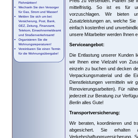
Preis zu versenden. Planen Sie 
Flohmärkten!
mittelfristig. So ist es für 
Wechseln Sie den Versorger
für Gas, Strom und Wasser!
vorzuschlagen. Wir bieten 
Melden Sie sich um bei:
Zusatzleistungen an, welche Sie 
Versicherung, Post, Bank,
GEZ, Zeitung, Finanzamt,
einfach kostenfrei und unverbindl
Telekom, Einwohnermeldeamt
unsere Mitarbeiter werden Ihnen 
und Straßenverkehrsamt!
Organisieren Sie die
Serviceangebot:
Wohnungsreperaturen!
Vereinbaren Sie einen Termin
für die Wohnungsübergabe!
Die Entlastung unserer Kunden l
wir Ihnen eine Vielzahl von Zus
einzeln zu buchen und decken de
Verpackungsmaterial und die Ei
Dienstleistungen vermitteln wir 
Renovierungsarbeiten). Für nähe
jederzeit zur Beratung zur Verfüg
Berlin
alles Gute!
Transportversicherung:
Wir beraten, koordinieren und t
abgesichert. Sie erhalten 
Verkehrshaftungsversicherung. S