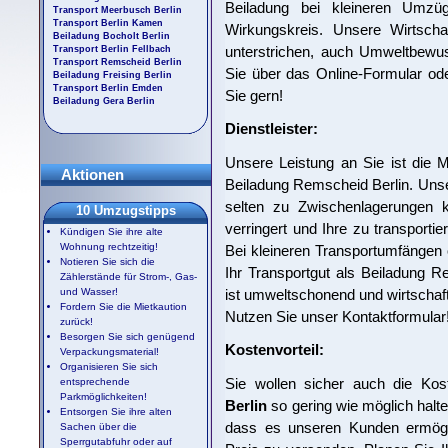
Beiladung bei kleineren Umzü
Transport Meerbusch Berlin
Transport Berlin Kamen
Wirkungskreis. Unsere Wirtschaft
Beiladung Bocholt Berlin
unterstrichen, auch Umweltbewu
Transport Berlin Fellbach
Transport Remscheid Berlin
Sie über das Online-Formular ode
Beiladung Freising Berlin
Transport Berlin Emden
Sie gern!
Beiladung Gera Berlin
Dienstleister:
Unsere Leistung an Sie ist die Mög
Aktionen
Beiladung Remscheid Berlin. Unser
selten zu Zwischenlagerungen 
10 Umzugstipps
verringert und Ihre zu transportie
Kündigen Sie ihre alte
Wohnung rechtzeitig!
Bei kleineren Transportumfängen 
Notieren Sie sich die
Ihr Transportgut als Beiladung R
Zählerstände für Strom-, Gas-
ist umweltschonend und wirtschaft
und Wasser!
Fordern Sie die Mietkaution
Nutzen Sie unser Kontaktformular
zurück!
Besorgen Sie sich genügend
Kostenvorteil:
Verpackungsmaterial!
Organisieren Sie sich
Sie wollen sicher auch die Kos
entsprechende
Parkmöglichkeiten!
Berlin
so gering wie möglich halte
Entsorgen Sie ihre alten
dass es unseren Kunden ermögli
Sachen über die
Sperrgutabfuhr oder auf