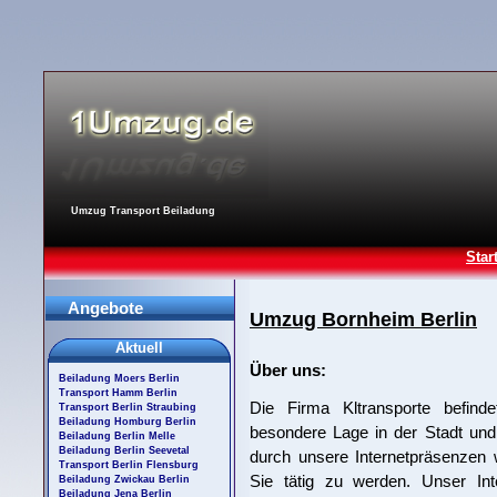
Umzug Transport Beiladung
Star
Angebote
Umzug Bornheim Berlin
Aktuell
Über uns:
Beiladung Moers Berlin
Transport Hamm Berlin
Die Firma Kltransporte befind
Transport Berlin Straubing
Beiladung Homburg Berlin
besondere Lage in der Stadt und
Beiladung Berlin Melle
Beiladung Berlin Seevetal
durch unsere Internetpräsenzen w
Transport Berlin Flensburg
Sie tätig zu werden. Unser Int
Beiladung Zwickau Berlin
Beiladung Jena Berlin