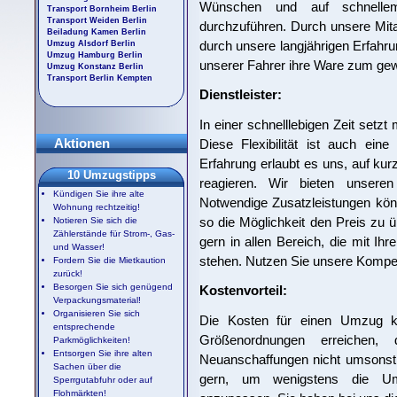
Wünschen und auf schnell
Transport Bornheim Berlin
Transport Weiden Berlin
durchzuführen. Durch unsere Mitarb
Beiladung Kamen Berlin
durch unsere langjährigen Erfahru
Umzug Alsdorf Berlin
Umzug Hamburg Berlin
unserer Fahrer ihre Ware zum ge
Umzug Konstanz Berlin
Transport Berlin Kempten
Dienstleister:
In einer schnelllebigen Zeit setzt
Aktionen
Diese Flexibilität ist auch ein
Erfahrung erlaubt es uns, auf ku
10 Umzugstipps
reagieren. Wir bieten unseren 
Kündigen Sie ihre alte
Notwendige Zusatzleistungen kö
Wohnung rechtzeitig!
so die Möglichkeit den Preis zu ü
Notieren Sie sich die
Zählerstände für Strom-, Gas-
gern in allen Bereich, die mit 
und Wasser!
stehen. Nutzen Sie unsere Kompe
Fordern Sie die Mietkaution
zurück!
Besorgen Sie sich genügend
Kostenvorteil:
Verpackungsmaterial!
Organisieren Sie sich
Die Kosten für einen Umzug kö
entsprechende
Größenordnungen erreichen,
Parkmöglichkeiten!
Entsorgen Sie ihre alten
Neuanschaffungen nicht umsonst 
Sachen über die
gern, um wenigstens die Um
Sperrgutabfuhr oder auf
Flohmärkten!