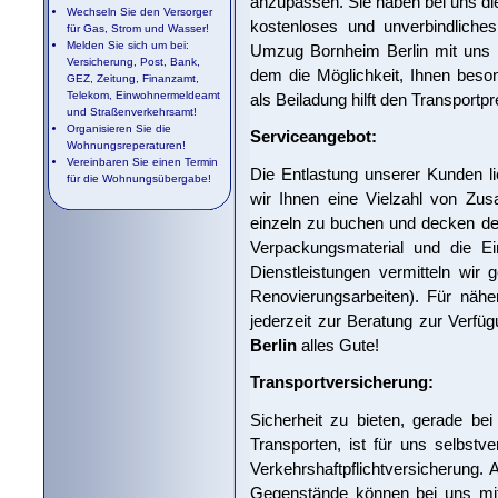
anzupassen. Sie haben bei uns die
Wechseln Sie den Versorger
kostenloses und unverbindliches
für Gas, Strom und Wasser!
Melden Sie sich um bei:
Umzug Bornheim Berlin mit uns mi
Versicherung, Post, Bank,
dem die Möglichkeit, Ihnen beso
GEZ, Zeitung, Finanzamt,
Telekom, Einwohnermeldeamt
als Beiladung hilft den Transport
und Straßenverkehrsamt!
Organisieren Sie die
Serviceangebot:
Wohnungsreperaturen!
Vereinbaren Sie einen Termin
Die Entlastung unserer Kunden l
für die Wohnungsübergabe!
wir Ihnen eine Vielzahl von Zus
einzeln zu buchen und decken de
Verpackungsmaterial und die Ei
Dienstleistungen vermitteln wir 
Renovierungsarbeiten). Für nähe
jederzeit zur Beratung zur Verf
Berlin
alles Gute!
Transportversicherung:
Sicherheit zu bieten, gerade b
Transporten, ist für uns selbstv
Verkehrshaftpflichtversicherung. 
Gegenstände können bei uns mit