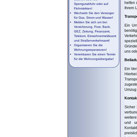
helfen 
Sperrgutabfuhr oder auf
Ihrem
U
Flohmärkten!
Wechseln Sie den Versorger
Transp
für Gas, Strom und Wasser!
Melden Sie sich um bei:
Ein Um
Versicherung, Post, Bank,
benöti
GEZ, Zeitung, Finanzamt,
Verkehr
Telekom, Einwohnermeldeamt
und Straßenverkehrsamt!
spezie
Organisieren Sie die
Gründer
Wohnungsreperaturen!
uns ode
Vereinbaren Sie einen Termin
für die Wohnungsübergabe!
Beilad
Ein Ver
Hierbe
Transpo
zugeste
Umzug B
Kontak
Sicher 
verbun
weitere
und un
Kontakt
preisl