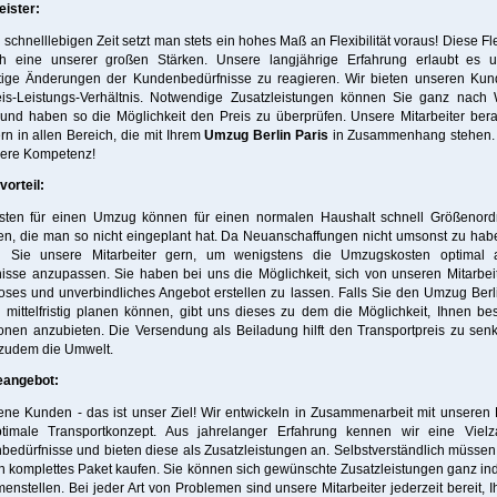
eister:
r schnelllebigen Zeit setzt man stets ein hohes Maß an Flexibilität voraus! Diese Flex
ch eine unserer großen Stärken. Unsere langjährige Erfahrung erlaubt es u
istige Änderungen der Kundenbedürfnisse zu reagieren. Wir bieten unseren Kun
eis-Leistungs-Verhältnis. Notwendige Zusatzleistungen können Sie ganz nach
und haben so die Möglichkeit den Preis zu überprüfen. Unsere Mitarbeiter ber
rn in allen Bereich, die mit Ihrem
Umzug Berlin Paris
in Zusammenhang stehen.
sere Kompetenz!
orteil:
sten für einen Umzug können für einen normalen Haushalt schnell Größenor
en, die man so nicht eingeplant hat. Da Neuanschaffungen nicht umsonst zu hab
n Sie unsere Mitarbeiter gern, um wenigstens die Umzugskosten optimal 
isse anzupassen. Sie haben bei uns die Möglichkeit, sich von unseren Mitarbei
oses und unverbindliches Angebot erstellen zu lassen. Falls Sie den Umzug Berl
 mittelfristig planen können, gibt uns dieses zu dem die Möglichkeit, Ihnen b
onen anzubieten. Die Versendung als Beiladung hilft den Transportpreis zu se
 zudem die Umwelt.
eangebot:
ene Kunden - das ist unser Ziel! Wir entwickeln in Zusammenarbeit mit unsere
timale Transportkonzept. Aus jahrelanger Erfahrung kennen wir eine Vielz
edürfnisse und bieten diese als Zusatzleistungen an. Selbstverständlich müssen
n komplettes Paket kaufen. Sie können sich gewünschte Zusatzleistungen ganz ind
nstellen. Bei jeder Art von Problemen sind unsere Mitarbeiter jederzeit bereit, 