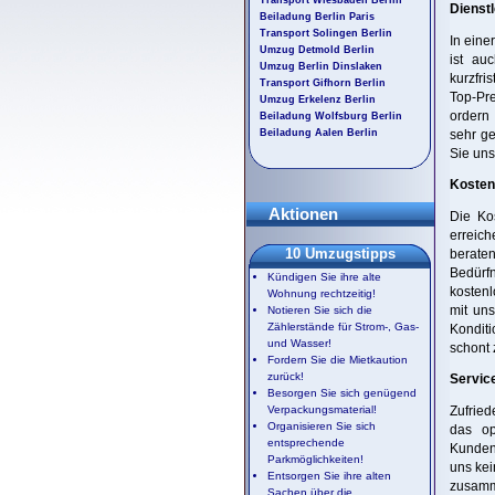
Dienstl
Beiladung Berlin Paris
Transport Solingen Berlin
In eine
Umzug Detmold Berlin
ist au
Umzug Berlin Dinslaken
kurzfr
Transport Gifhorn Berlin
Top-Pr
Umzug Erkelenz Berlin
ordern 
Beiladung Wolfsburg Berlin
Beiladung Aalen Berlin
sehr ge
Sie un
Kostenv
Aktionen
Die Ko
erreich
10 Umzugstipps
berate
Bedürfn
Kündigen Sie ihre alte
kostenl
Wohnung rechtzeitig!
mit uns
Notieren Sie sich die
Zählerstände für Strom-, Gas-
Konditi
und Wasser!
schont
Fordern Sie die Mietkaution
zurück!
Servic
Besorgen Sie sich genügend
Verpackungsmaterial!
Zufried
Organisieren Sie sich
das op
entsprechende
Kundenb
Parkmöglichkeiten!
uns kei
Entsorgen Sie ihre alten
zusamme
Sachen über die