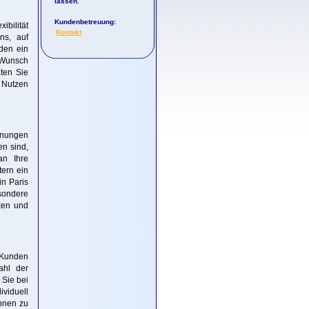
lassen.
Kundenbetreuung:
ibilität
Kontakt
ns, auf
den ein
 Wunsch
aten Sie
 Nutzen
dnungen
en sind,
an Ihre
tern ein
in Paris
esondere
nken und
n Kunden
ahl der
 Sie bei
ividuell
Ihnen zu