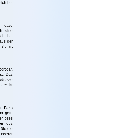
sich bei
n, dazu
ch eine
teht bei
aus der
 Sie mit
ort dar.
st. Das
radresse
oder Ihr
in Paris
hr gern
tenloses
len des
 Sie die
unserer