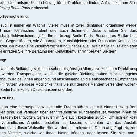
oder eine entsprechende Lösung für ihr Problem zu finden. Auf uns können Sie 
mzug Berlin Paris
verlassen!
ortversicherung:
zug ist immer ein Wagnis. Vieles muss in zwei Richtungen organisiert werde
gt man logistisches Talent und auch Sicherheit. Diese erhalten Sie dur
shaftpflichtversicherung für Ihren Umzug Berlin Paris. Besonderes Risiko bes
llen Gegenständen, wie Apparaturen, Kunstobjekten oder Omas alter Kommode 
zeit. Wir bieten eine Zusatzversicherung für spezielle Fälle für Sie an. Telefonieren
r erfragen Sie Ihre Beratung per Kontaktformular. Wir beraten Sie gern!
ung:
sandt als Beiladung stellt eine sehr preisgünstige Alternative zu einem Direkttransp
i werden Transportgüter, welche die gleiche Richtung haben zusammengefas
rtgut wird bei Ihnen abgeholt und anschließend an die entsprechende Empfänge
llt. Nutzen Sie diese Möglichkeit falls Sie nur geringe Mengen versenden wollen 
erlin Paris keinen Direkttransport erfordert.
t zu uns:
kann eine Internetpräsenz nicht alle Fragen klären, die mit einem Umzug Berl
den sind. Wir verfügen über sehr freundliche Kundenbetreuer, welche Ihnen se
 Fragen beantworten. Gern rufen wir Sie auch kostenfrei zurück! Um sich ein kos
verbindliches Angebot erstellen zu lassen, empfehlen wir das Ausfül
formulars dieser Webseite. Hier werden alle relevanten Daten abgefragt. Nutzen
ichen Vorteile, welche wir Ihnen bieten können, oder lassen Sie sich von 