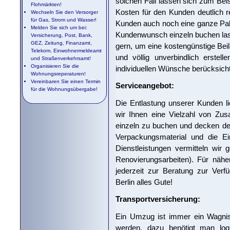
solchen Fall lassen sich zum Be
Flohmärkten!
Kosten für den Kunden deutlich re
Wechseln Sie den Versorger
für Gas, Strom und Wasser!
Kunden auch noch eine ganze Pale
Melden Sie sich um bei:
Kundenwunsch einzeln buchen lass
Versicherung, Post, Bank,
GEZ, Zeitung, Finanzamt,
gern, um eine kostengünstige Beil
Telekom, Einwohnermeldeamt
und völlig unverbindlich erstel
und Straßenverkehrsamt!
Organisieren Sie die
individuellen Wünsche berücksicht
Wohnungsreperaturen!
Vereinbaren Sie einen Termin
Serviceangebot:
für die Wohnungsübergabe!
Die Entlastung unserer Kunden l
wir Ihnen eine Vielzahl von Zus
einzeln zu buchen und decken de
Verpackungsmaterial und die Ei
Dienstleistungen vermitteln wir 
Renovierungsarbeiten). Für nähe
jederzeit zur Beratung zur Verf
Berlin alles Gute!
Transportversicherung:
Ein Umzug ist immer ein Wagnis.
werden, dazu benötigt man logi