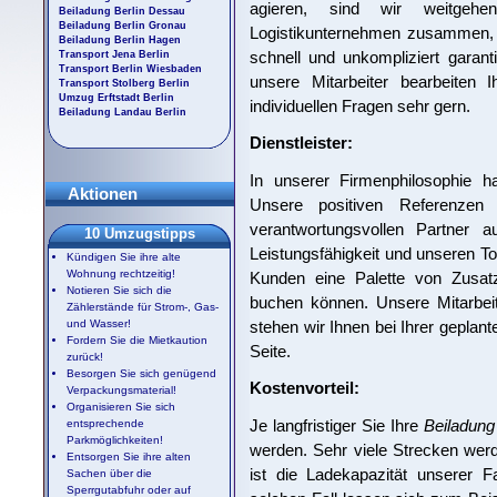
agieren, sind wir weitgehe
Beiladung Berlin Dessau
Beiladung Berlin Gronau
Logistikunternehmen zusammen, d
Beiladung Berlin Hagen
schnell und unkompliziert garan
Transport Jena Berlin
Transport Berlin Wiesbaden
unsere Mitarbeiter bearbeiten
Transport Stolberg Berlin
Umzug Erftstadt Berlin
individuellen Fragen sehr gern.
Beiladung Landau Berlin
Dienstleister:
In unserer Firmenphilosophie ha
Aktionen
Unsere positiven Referenzen
verantwortungsvollen Partner 
10 Umzugstipps
Leistungsfähigkeit und unseren To
Kündigen Sie ihre alte
Wohnung rechtzeitig!
Kunden eine Palette von Zusat
Notieren Sie sich die
buchen können. Unsere Mitarbeit
Zählerstände für Strom-, Gas-
stehen wir Ihnen bei Ihrer geplan
und Wasser!
Fordern Sie die Mietkaution
Seite.
zurück!
Besorgen Sie sich genügend
Kostenvorteil:
Verpackungsmaterial!
Organisieren Sie sich
Je langfristiger Sie Ihre
Beiladung
entsprechende
Parkmöglichkeiten!
werden. Sehr viele Strecken wer
Entsorgen Sie ihre alten
ist die Ladekapazität unserer 
Sachen über die
Sperrgutabfuhr oder auf