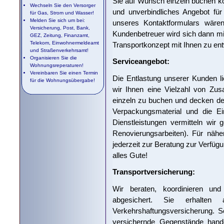
Sie auf Wunsch einzeln buchen kö
Wechseln Sie den Versorger
und unverbindliches Angebot für
für Gas, Strom und Wasser!
Melden Sie sich um bei:
unseres Kontaktformulars wären
Versicherung, Post, Bank,
Kundenbetreuer wird sich dann mi
GEZ, Zeitung, Finanzamt,
Telekom, Einwohnermeldeamt
Transportkonzept mit Ihnen zu ent
und Straßenverkehrsamt!
Organisieren Sie die
Serviceangebot:
Wohnungsreperaturen!
Vereinbaren Sie einen Termin
Die Entlastung unserer Kunden l
für die Wohnungsübergabe!
wir Ihnen eine Vielzahl von Zus
einzeln zu buchen und decken de
Verpackungsmaterial und die Ei
Dienstleistungen vermitteln wir 
Renovierungsarbeiten). Für nähe
jederzeit zur Beratung zur Verfügu
alles Gute!
Transportversicherung:
Wir beraten, koordinieren und
abgesichert. Sie erhalten 
Verkehrshaftungsversicherung. S
versichernde Gegenstände hand