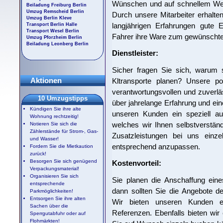
Wünschen und auf schnellem Wege
Beiladung Freiburg Berlin
Umzug Remscheid Berlin
Durch unsere Mitarbeiter erhalten
Umzug Berlin Kleve
langjährigen Erfahrungen gute E
Transport Berlin Halle
Transport Wesel Berlin
Fahrer ihre Ware zum gewünschte
Umzug Pforzheim Berlin
Beiladung Leonberg Berlin
Dienstleister:
Sicher fragen Sie sich, warum 
Aktionen
Kltransporte planen? Unsere p
verantwortungsvollen und zuverlä
10 Umzugstipps
über jahrelange Erfahrung und ein
Kündigen Sie ihre alte
unseren Kunden ein speziell au
Wohnung rechtzeitig!
welches wir Ihnen selbstverständli
Notieren Sie sich die
Zählerstände für Strom-, Gas-
Zusatzleistungen bei uns einz
und Wasser!
entsprechend anzupassen.
Fordern Sie die Mietkaution
zurück!
Besorgen Sie sich genügend
Kostenvorteil:
Verpackungsmaterial!
Organisieren Sie sich
Sie planen die Anschaffung ein
entsprechende
dann sollten Sie die Angebote der
Parkmöglichkeiten!
Entsorgen Sie ihre alten
Wir bieten unseren Kunden ein
Sachen über die
Referenzen. Ebenfalls bieten wir
Sperrgutabfuhr oder auf
Flohmärkten!