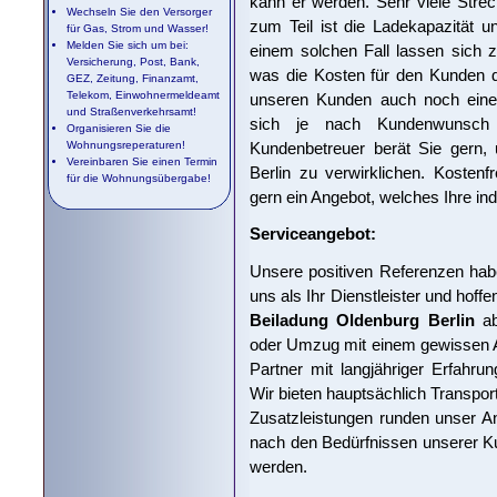
kann er werden. Sehr viele Stre
Wechseln Sie den Versorger
zum Teil ist die Ladekapazität 
für Gas, Strom und Wasser!
Melden Sie sich um bei:
einem solchen Fall lassen sich 
Versicherung, Post, Bank,
was die Kosten für den Kunden deu
GEZ, Zeitung, Finanzamt,
Telekom, Einwohnermeldeamt
unseren Kunden auch noch eine 
und Straßenverkehrsamt!
sich je nach Kundenwunsch e
Organisieren Sie die
Kundenbetreuer berät Sie gern,
Wohnungsreperaturen!
Vereinbaren Sie einen Termin
Berlin zu verwirklichen. Kostenfr
für die Wohnungsübergabe!
gern ein Angebot, welches Ihre in
Serviceangebot:
Unsere positiven Referenzen habe
uns als Ihr Dienstleister und hoff
Beiladung Oldenburg Berlin
ab
oder Umzug mit einem gewissen A
Partner mit langjähriger Erfahrun
Wir bieten hauptsächlich Transpor
Zusatzleistungen runden unser An
nach den Bedürfnissen unserer K
werden.