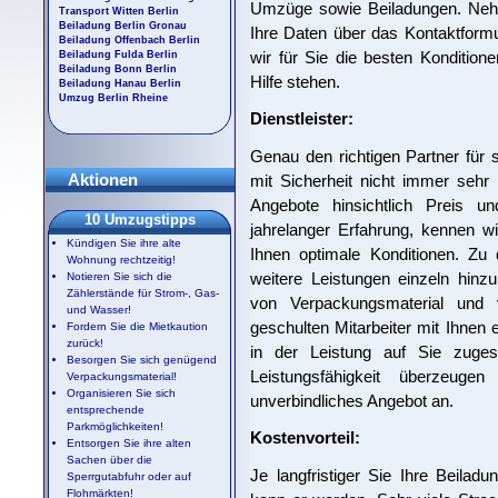
Umzüge sowie Beiladungen. Nehm
Transport Witten Berlin
Beiladung Berlin Gronau
Ihre Daten über das Kontaktformul
Beiladung Offenbach Berlin
wir für Sie die besten Kondition
Beiladung Fulda Berlin
Beiladung Bonn Berlin
Hilfe stehen.
Beiladung Hanau Berlin
Umzug Berlin Rheine
Dienstleister:
Genau den richtigen Partner für s
Aktionen
mit Sicherheit nicht immer sehr 
Angebote hinsichtlich Preis u
10 Umzugstipps
jahrelanger Erfahrung, kennen w
Kündigen Sie ihre alte
Ihnen optimale Konditionen. Zu
Wohnung rechtzeitig!
weitere Leistungen einzeln hinz
Notieren Sie sich die
Zählerstände für Strom-, Gas-
von Verpackungsmaterial und 
und Wasser!
geschulten Mitarbeiter mit Ihnen 
Fordern Sie die Mietkaution
zurück!
in der Leistung auf Sie zuges
Besorgen Sie sich genügend
Leistungsfähigkeit überzeug
Verpackungsmaterial!
Organisieren Sie sich
unverbindliches Angebot an.
entsprechende
Parkmöglichkeiten!
Kostenvorteil:
Entsorgen Sie ihre alten
Sachen über die
Je langfristiger Sie Ihre Beilad
Sperrgutabfuhr oder auf
Flohmärkten!