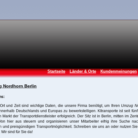
Startseite
Länder & Orte
Kundenmeinungen
 Nordhorn Berlin
ns:
rt und Zeit sind wichtige Daten, die unsere Firma benötigt, um Ihren
Umzug N
nnerhalb Deutschlands und Europas zu bewerkstelligen. Kltransporte ist seit fün
 Markt der Transportdienstleister erfolgreich. Der Sitz ist in Berlin, mitten im Zen
Von hier aus steuern und organisieren unser Mitarbeiter eifrig ihre Suche na
en und preisgünstigen Transportmöglichkeit. Schreiben sie uns an oder nutzen Si
 Wir sind für Sie da!