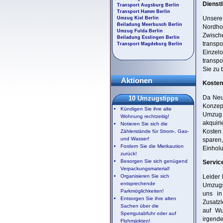
Dienstl
Transport Augsburg Berlin
Transport Hamm Berlin
Unsere
Umzug Kiel Berlin
Beiladung Meerbusch Berlin
Nordho
Umzug Fulda Berlin
Zwisch
Beiladung Esslingen Berlin
transpo
Transport Magdeburg Berlin
Einzel
transpo
Sie zu 
Aktionen
Kostenv
Da Neua
10 Umzugstipps
Konzept
Kündigen Sie ihre alte
Umzug m
Wohnung rechtzeitig!
akquiri
Notieren Sie sich die
Kosten 
Zählerstände für Strom-, Gas-
und Wasser!
sparen,
Fordern Sie die Mietkaution
Einholu
zurück!
Besorgen Sie sich genügend
Servic
Verpackungsmaterial!
Organisieren Sie sich
Leider 
entsprechende
Umzugs
Parkmöglichkeiten!
uns in
Entsorgen Sie ihre alten
Zusatzl
Sachen über die
auf Wu
Sperrgutabfuhr oder auf
irgende
Flohmärkten!