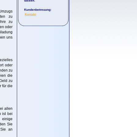
lassen.
Kundenbetreuung:
 Umzugs
Kontakt
lten zu
Ihre zu
gen oder
iladung
euen uns
ezielles
ort oder
unden zu
eien die
 Geld zu
 für die
ei allen
ist bei
 einige
rden Sie
 Sie an