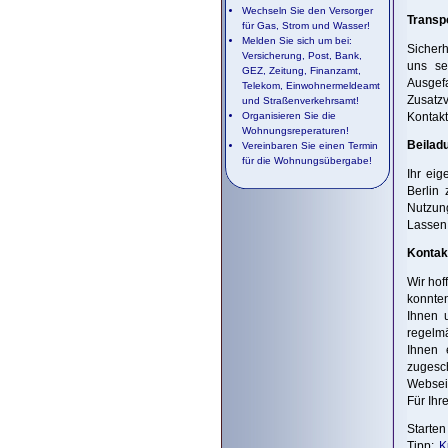
Wechseln Sie den Versorger
Transp
für Gas, Strom und Wasser!
Melden Sie sich um bei:
Sicherh
Versicherung, Post, Bank,
uns se
GEZ, Zeitung, Finanzamt,
Ausgef
Telekom, Einwohnermeldeamt
Zusatz
und Straßenverkehrsamt!
Organisieren Sie die
Kontakt
Wohnungsreperaturen!
Beilad
Vereinbaren Sie einen Termin
für die Wohnungsübergabe!
Ihr eig
Berlin 
Nutzun
Lassen 
Kontak
Wir hof
konnten
Ihnen 
regelmä
Ihnen 
zugesc
Webseit
Für Ihr
Starten
Tipp:
K