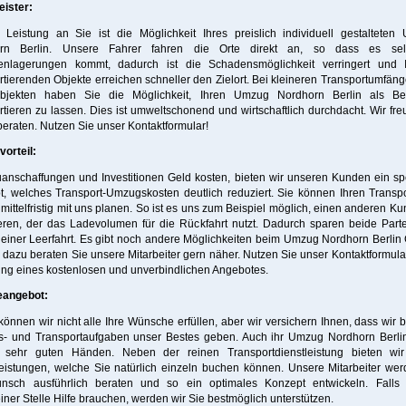
eister:
 Leistung an Sie ist die Möglichkeit Ihres preislich individuell gestalteten
rn Berlin. Unsere Fahrer fahren die Orte direkt an, so dass es se
enlagerungen kommt, dadurch ist die Schadensmöglichkeit verringert und 
rtierenden Objekte erreichen schneller den Zielort. Bei kleineren Transportumfän
objekten haben Sie die Möglichkeit, Ihren Umzug Nordhorn Berlin als Be
rtieren zu lassen. Dies ist umweltschonend und wirtschaftlich durchdacht. Wir fr
beraten. Nutzen Sie unser Kontaktformular!
orteil:
nschaffungen und Investitionen Geld kosten, bieten wir unseren Kunden ein sp
, welches Transport-Umzugskosten deutlich reduziert. Sie können Ihren Transp
ittelfristig mit uns planen. So ist es uns zum Beispiel möglich, einen anderen K
eren, der das Ladevolumen für die Rückfahrt nutzt. Dadurch sparen beide Part
einer Leerfahrt. Es gibt noch andere Möglichkeiten beim Umzug Nordhorn Berlin
 dazu beraten Sie unsere Mitarbeiter gern näher. Nutzen Sie unser Kontaktformular
ng eines kostenlosen und unverbindlichen Angebotes.
eangebot:
können wir nicht alle Ihre Wünsche erfüllen, aber wir versichern Ihnen, dass wir b
- und Transportaufgaben unser Bestes geben. Auch ihr Umzug Nordhorn Berlin 
 sehr guten Händen. Neben der reinen Transportdienstleistung bieten wir
eistungen, welche Sie natürlich einzeln buchen können. Unsere Mitarbeiter we
nsch ausführlich beraten und so ein optimales Konzept entwickeln. Falls
iner Stelle Hilfe brauchen, werden wir Sie bestmöglich unterstützen.