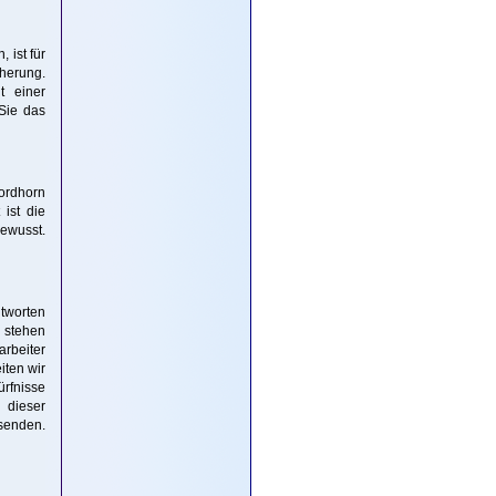
 ist für
herung.
t einer
Sie das
Nordhorn
 ist die
ewusst.
ntworten
n stehen
rbeiter
iten wir
rfnisse
 dieser
 senden.