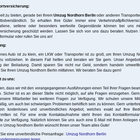
ortversicherung:
eit zu bieten, gerade bei Ihrem
Umzug Nordhorn Berlin
oder anderen Transporten,
lbstverständlich. So erhalten Ihre Güter immer eine Verkehrshaftpflichtversic
allene, seltene oder besonders wertvolle Gegenstände können bei uns mi
versicherung geschützt werden. Lassen Sie sich von uns dazu beraten. Nutzen 
formular oder rufen Sie uns an!
ung:
enes Auto ist zu klein, ein LKW oder Transporter ist zu groß, um Ihren Umzug 
zu vollziehen. In diesem Fall helfen und beraten wir Sie gern. Unser Angebot
g der Beiladung. Damit sparen Sie nicht nur Geld, sondern handeln umweltb
Sie Ihren Umzug Nordhorn Berlin mitfahren. Wir beraten Sie dazu gern!
t zu uns:
fen, dass wir mit den vorangegangenen Ausführungen einen Teil Ihrer Fragen bea
. Sicher ist es an dieser Stelle nicht möglich, auf alle Fragen einzugehen. Ger
unsere Mitarbeiter bei weiteren Fragen zur Verfügung. Wir schulen unsere Mita
ßig, um auch bei schwierigen Problemen behilflich sein zu können. Gern unterbre
ein kostenloses und unverbindliches Angebot, welches exakt auf Ihre Bedü
hnitten ist. Für eine erste Kontaktaufnahme steht Ihnen das Kontaktformular
e zur Verfügung. Natürlich können Sie uns auch eine E-Mail mit Ihren Anliegen
en Umzug Nordhorn Berlin wünscht Ihnen unser Team alles Gute!
 Sie eine unverbindliche Preisanfrage:
Umzug Nordhorn Berlin
undenmeinungen lesen