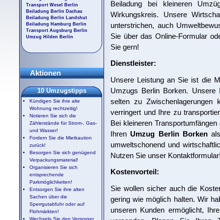
Beiladung bei kleineren Umzü
Transport Wesel Berlin
Beiladung Berlin Dachau
Wirkungskreis. Unsere Wirtschaft
Beiladung Berlin Landshut
unterstrichen, auch Umweltbewu
Beiladung Hamburg Berlin
Transport Augsburg Berlin
Sie über das Online-Formular ode
Umzug Hilden Berlin
Sie gern!
Dienstleister:
Aktionen
Unsere Leistung an Sie ist die Mög
Umzugs Berlin Borken. Unsere F
10 Umzugstipps
selten zu Zwischenlagerungen 
Kündigen Sie ihre alte
Wohnung rechtzeitig!
verringert und Ihre zu transportie
Notieren Sie sich die
Bei kleineren Transportumfängen 
Zählerstände für Strom-, Gas-
und Wasser!
Ihren
Umzug Berlin Borken
als
Fordern Sie die Mietkaution
umweltschonend und wirtschaftli
zurück!
Besorgen Sie sich genügend
Nutzen Sie unser Kontaktformular
Verpackungsmaterial!
Organisieren Sie sich
Kostenvorteil:
entsprechende
Parkmöglichkeiten!
Sie wollen sicher auch die Kost
Entsorgen Sie ihre alten
Sachen über die
gering wie möglich halten. Wir ha
Sperrgutabfuhr oder auf
unseren Kunden ermöglicht, Ihre
Flohmärkten!
Wechseln Sie den Versorger