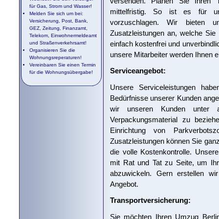
versenden. Planen Sie Ihren 
für Gas, Strom und Wasser!
mittelfristig. So ist es für 
Melden Sie sich um bei:
vorzuschlagen. Wir bieten 
Versicherung, Post, Bank,
GEZ, Zeitung, Finanzamt,
Zusatzleistungen an, welche Sie 
Telekom, Einwohnermeldeamt
einfach kostenfrei und unverbindl
und Straßenverkehrsamt!
Organisieren Sie die
unsere Mitarbeiter werden Ihnen 
Wohnungsreperaturen!
Vereinbaren Sie einen Termin
Serviceangebot:
für die Wohnungsübergabe!
Unsere Serviceleistungen hab
Bedürfnisse unserer Kunden angep
wir unseren Kunden unter a
Verpackungsmaterial zu beziehen
Einrichtung von Parkverbotsz
Zusatzleistungen können Sie gan
die volle Kostenkontrolle. Unser
mit Rat und Tat zu Seite, um I
abzuwickeln. Gern erstellen wir
Angebot.
Transportversicherung:
Sie möchten Ihren Umzug Berlin 