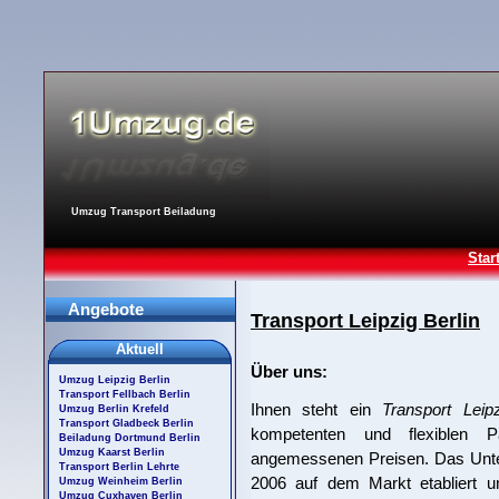
Umzug Transport Beiladung
Star
Angebote
Transport Leipzig Berlin
Aktuell
Über uns:
Umzug Leipzig Berlin
Transport Fellbach Berlin
Ihnen steht ein
Transport Leipz
Umzug Berlin Krefeld
Transport Gladbeck Berlin
kompetenten und flexiblen P
Beiladung Dortmund Berlin
Umzug Kaarst Berlin
angemessenen Preisen. Das Untern
Transport Berlin Lehrte
2006 auf dem Markt etabliert un
Umzug Weinheim Berlin
Umzug Cuxhaven Berlin