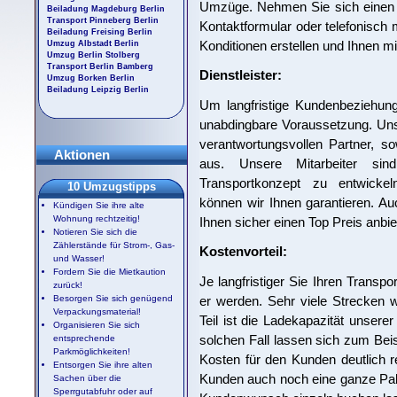
Umzüge. Nehmen Sie sich einen k
Beiladung Magdeburg Berlin
Transport Pinneberg Berlin
Kontaktformular oder telefonisch m
Beiladung Freising Berlin
Konditionen erstellen und Ihnen mi
Umzug Albstadt Berlin
Umzug Berlin Stolberg
Transport Berlin Bamberg
Dienstleister:
Umzug Borken Berlin
Beiladung Leipzig Berlin
Um langfristige Kundenbeziehung
unabdingbare Voraussetzung. Uns
verantwortungsvollen Partner, s
Aktionen
aus. Unsere Mitarbeiter sin
Transportkonzept zu entwickeln
10 Umzugstipps
können wir Ihnen garantieren. Au
Kündigen Sie ihre alte
Wohnung rechtzeitig!
Ihnen sicher einen Top Preis anbie
Notieren Sie sich die
Zählerstände für Strom-, Gas-
Kostenvorteil:
und Wasser!
Fordern Sie die Mietkaution
Je langfristiger Sie Ihren Transpo
zurück!
er werden. Sehr viele Strecken
Besorgen Sie sich genügend
Verpackungsmaterial!
Teil ist die Ladekapazität unser
Organisieren Sie sich
solchen Fall lassen sich zum Be
entsprechende
Parkmöglichkeiten!
Kosten für den Kunden deutlich re
Entsorgen Sie ihre alten
Kunden auch noch eine ganze Pale
Sachen über die
Sperrgutabfuhr oder auf