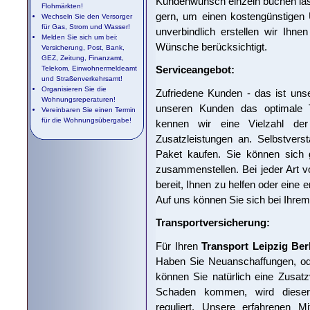
Kundenwunsch einzeln buchen lass
Flohmärkten!
gern, um einen kostengünstigen 
Wechseln Sie den Versorger
für Gas, Strom und Wasser!
unverbindlich erstellen wir Ihne
Melden Sie sich um bei:
Wünsche berücksichtigt.
Versicherung, Post, Bank,
GEZ, Zeitung, Finanzamt,
Serviceangebot:
Telekom, Einwohnermeldeamt
und Straßenverkehrsamt!
Organisieren Sie die
Zufriedene Kunden - das ist uns
Wohnungsreperaturen!
unseren Kunden das optimale T
Vereinbaren Sie einen Termin
für die Wohnungsübergabe!
kennen wir eine Vielzahl der
Zusatzleistungen an. Selbstvers
Paket kaufen. Sie können sich g
zusammenstellen. Bei jeder Art v
bereit, Ihnen zu helfen oder eine 
Auf uns können Sie sich bei Ihrem 
Transportversicherung:
Für Ihren
Transport Leipzig Ber
Haben Sie Neuanschaffungen, ode
können Sie natürlich eine Zusat
Schaden kommen, wird dieser d
reguliert. Unsere erfahrenen Mi