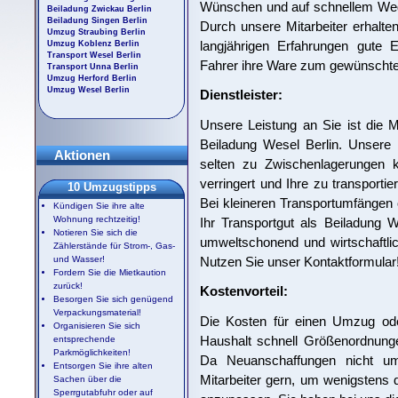
Wünschen und auf schnellem We
Beiladung Zwickau Berlin
Beiladung Singen Berlin
Durch unsere Mitarbeiter erhalten
Umzug Straubing Berlin
langjährigen Erfahrungen gute E
Umzug Koblenz Berlin
Transport Wesel Berlin
Fahrer ihre Ware zum gewünschte
Transport Unna Berlin
Umzug Herford Berlin
Umzug Wesel Berlin
Dienstleister:
Unsere Leistung an Sie ist die Mög
Beiladung Wesel Berlin. Unsere 
Aktionen
selten zu Zwischenlagerungen 
verringert und Ihre zu transportie
10 Umzugstipps
Bei kleineren Transportumfängen 
Kündigen Sie ihre alte
Wohnung rechtzeitig!
Ihr Transportgut als Beiladung W
Notieren Sie sich die
umweltschonend und wirtschaftli
Zählerstände für Strom-, Gas-
Nutzen Sie unser Kontaktformular
und Wasser!
Fordern Sie die Mietkaution
zurück!
Kostenvorteil:
Besorgen Sie sich genügend
Verpackungsmaterial!
Die Kosten für einen Umzug ode
Organisieren Sie sich
Haushalt schnell Größenordnunge
entsprechende
Parkmöglichkeiten!
Da Neuanschaffungen nicht um
Entsorgen Sie ihre alten
Mitarbeiter gern, um wenigstens
Sachen über die
Sperrgutabfuhr oder auf