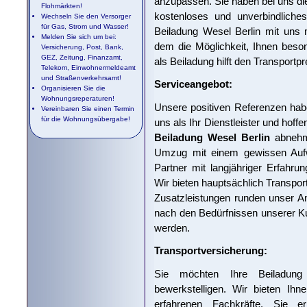
anzupassen. Sie haben bei uns die
Flohmärkten!
kostenloses und unverbindliches
Wechseln Sie den Versorger
für Gas, Strom und Wasser!
Beiladung Wesel Berlin mit uns m
Melden Sie sich um bei:
dem die Möglichkeit, Ihnen beso
Versicherung, Post, Bank,
GEZ, Zeitung, Finanzamt,
als Beiladung hilft den Transport
Telekom, Einwohnermeldeamt
und Straßenverkehrsamt!
Serviceangebot:
Organisieren Sie die
Wohnungsreperaturen!
Unsere positiven Referenzen habe
Vereinbaren Sie einen Termin
für die Wohnungsübergabe!
uns als Ihr Dienstleister und hoff
Beiladung Wesel Berlin
abnehme
Umzug mit einem gewissen Aufw
Partner mit langjähriger Erfahrun
Wir bieten hauptsächlich Transpor
Zusatzleistungen runden unser An
nach den Bedürfnissen unserer K
werden.
Transportversicherung:
Sie möchten Ihre Beiladung 
bewerkstelligen. Wir bieten Ihn
erfahrenen Fachkräfte. Sie 