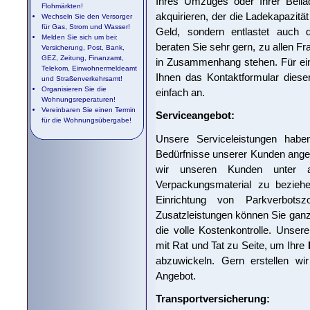
Ihres Umzuges oder Ihrer Beil
Flohmärkten!
akquirieren, der die Ladekapazitä
Wechseln Sie den Versorger
für Gas, Strom und Wasser!
Geld, sondern entlastet auch di
Melden Sie sich um bei:
beraten Sie sehr gern, zu allen F
Versicherung, Post, Bank,
GEZ, Zeitung, Finanzamt,
in Zusammenhang stehen. Für ein
Telekom, Einwohnermeldeamt
Ihnen das Kontaktformular diese
und Straßenverkehrsamt!
Organisieren Sie die
einfach an.
Wohnungsreperaturen!
Vereinbaren Sie einen Termin
Serviceangebot:
für die Wohnungsübergabe!
Unsere Serviceleistungen hab
Bedürfnisse unserer Kunden angep
wir unseren Kunden unter a
Verpackungsmaterial zu beziehen
Einrichtung von Parkverbotsz
Zusatzleistungen können Sie gan
die volle Kostenkontrolle. Unser
mit Rat und Tat zu Seite, um Ihre
abzuwickeln. Gern erstellen wir
Angebot.
Transportversicherung: