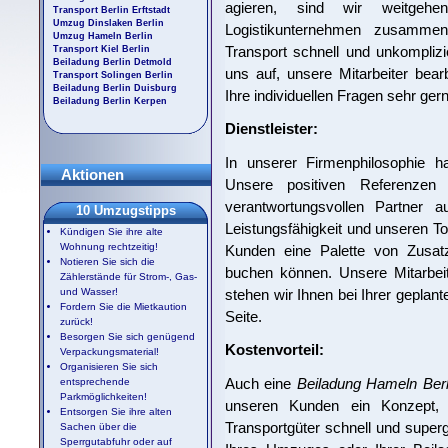
agieren, sind wir weitgehe
Transport Berlin Erftstadt
Umzug Dinslaken Berlin
Logistikunternehmen zusammen
Umzug Hameln Berlin
Transport schnell und unkompliz
Transport Kiel Berlin
Beiladung Berlin Detmold
uns auf, unsere Mitarbeiter bea
Transport Solingen Berlin
Beiladung Berlin Duisburg
Ihre individuellen Fragen sehr gern
Beiladung Berlin Kerpen
Dienstleister:
In unserer Firmenphilosophie ha
Aktionen
Unsere positiven Referenzen
verantwortungsvollen Partner 
10 Umzugstipps
Leistungsfähigkeit und unseren To
Kündigen Sie ihre alte
Wohnung rechtzeitig!
Kunden eine Palette von Zusat
Notieren Sie sich die
buchen können. Unsere Mitarbeit
Zählerstände für Strom-, Gas-
stehen wir Ihnen bei Ihrer geplan
und Wasser!
Fordern Sie die Mietkaution
Seite.
zurück!
Besorgen Sie sich genügend
Kostenvorteil:
Verpackungsmaterial!
Organisieren Sie sich
Auch eine
Beiladung Hameln Berl
entsprechende
Parkmöglichkeiten!
unseren Kunden ein Konzept, w
Entsorgen Sie ihre alten
Transportgüter schnell und superg
Sachen über die
Sperrgutabfuhr oder auf