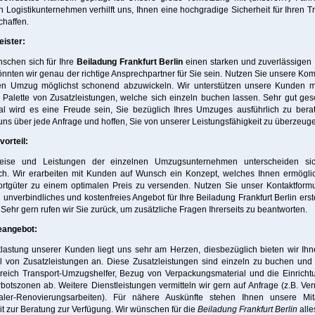
 Logistikunternehmen verhilft uns, Ihnen eine hochgradige Sicherheit für Ihren T
chaffen.
eister:
schen sich für Ihre
Beiladung Frankfurt Berlin
einen starken und zuverlässigen 
nnten wir genau der richtige Ansprechpartner für Sie sein. Nutzen Sie unsere Ko
en Umzug möglichst schonend abzuwickeln. Wir unterstützen unsere Kunden mi
Palette von Zusatzleistungen, welche sich einzeln buchen lassen. Sehr gut ge
al wird es eine Freude sein, Sie bezüglich Ihres Umzuges ausführlich zu berat
uns über jede Anfrage und hoffen, Sie von unserer Leistungsfähigkeit zu überzeug
orteil:
eise und Leistungen der einzelnen Umzugsunternehmen unterscheiden si
ch. Wir erarbeiten mit Kunden auf Wunsch ein Konzept, welches Ihnen ermöglic
ortgüter zu einem optimalen Preis zu versenden. Nutzen Sie unser Kontaktformu
n unverbindliches und kostenfreies Angebot für Ihre Beiladung Frankfurt Berlin erst
 Sehr gern rufen wir Sie zurück, um zusätzliche Fragen Ihrerseits zu beantworten.
eangebot:
lastung unserer Kunden liegt uns sehr am Herzen, diesbezüglich bieten wir Ih
hl von Zusatzleistungen an. Diese Zusatzleistungen sind einzeln zu buchen und
reich Transport-Umzugshelfer, Bezug von Verpackungsmaterial und die Einricht
botszonen ab. Weitere Dienstleistungen vermitteln wir gern auf Anfrage (z.B. Ver
ler-Renovierungsarbeiten). Für nähere Auskünfte stehen Ihnen unsere Mita
it zur Beratung zur Verfügung. Wir wünschen für die
Beiladung Frankfurt Berlin
alle