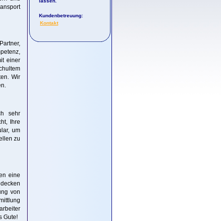
lassen.
ransport
Kundenbetreuung:
Kontakt
Partner,
mpetenz,
t einer
schultem
en. Wir
en.
ch sehr
ht, Ihre
lar, um
ellen zu
nen eine
 decken
ung von
mittlung
rbeiter
s Gute!