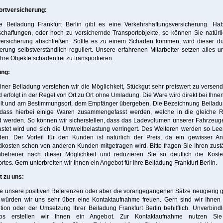
ortversicherung:
re Beiladung Frankfurt Berlin gibt es eine Verkehrshaftungsversicherung. Ha
chaffungen, oder hoch zu versichernde Transportobjekte, so können Sie natürli
versicherung abschließen. Sollte es zu einem Schaden kommen, wird dieser du
erung selbstverständlich reguliert. Unsere erfahrenen Mitarbeiter setzen alles u
Ihre Objekte schadenfrei zu transportieren.
ung:
iner Beiladung verstehen wir die Möglichkeit, Stückgut sehr preiswert zu versen
 erfolgt in der Regel von Ort zu Ort ohne Umladung. Die Ware wird direkt bei Ihnen
lt und am Bestimmungsort, dem Empfänger übergeben. Die Bezeichnung Beiladun
 dass hierbei einige Waren zusammengefasst werden, welche in die gleiche R
 werden. So können wir sicherstellen, dass das Ladevolumen unserer Fahrzeuge
stet wird und sich die Umweltbelastung verringert. Des Weiteren werden so Lee
den. Der Vorteil für den Kunden ist natürlich der Preis, da ein gewisser Ant
kosten schon von anderen Kunden mitgetragen wird. Bitte fragen Sie Ihren zus
betreuer nach dieser Möglichkeit und reduzieren Sie so deutlich die Koste
rtes. Gern unterbreiten wir Ihnen ein Angebot für Ihre Beiladung Frankfurt Berlin.
t zu uns:
ie unsere positiven Referenzen oder aber die vorangegangenen Sätze neugierig
 würden wir uns sehr über eine Kontaktaufnahme freuen. Gern sind wir Ihnen 
ion oder der Umsetzung Ihrer Beiladung Frankfurt Berlin behilflich. Unverbind
los erstellen wir Ihnen ein Angebot. Zur Kontaktaufnahme nutzen Si