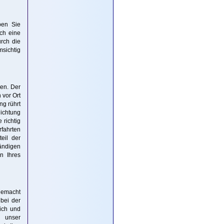
ben Sie
ch eine
rch die
msichtig
den. Der
 vor Ort
g rührt
ichtung
 richtig
rfahrten
eil der
tändigen
n Ihres
 gemacht
bei der
lich und
e unser