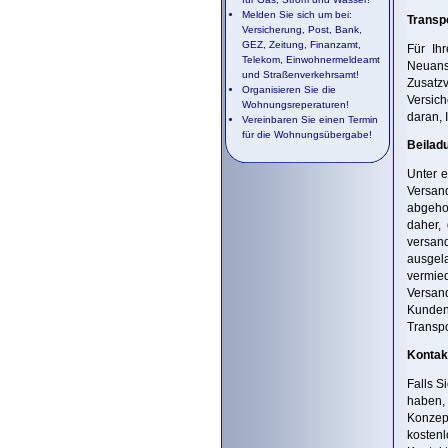
Melden Sie sich um bei:
Transp
Versicherung, Post, Bank,
GEZ, Zeitung, Finanzamt,
Für Ih
Telekom, Einwohnermeldeamt
Neuans
und Straßenverkehrsamt!
Zusatz
Organisieren Sie die
Versich
Wohnungsreperaturen!
daran, 
Vereinbaren Sie einen Termin
für die Wohnungsübergabe!
Beilad
Unter e
Versand
abgeho
daher,
versand
ausgela
vermie
Versand
Kunden
Transpo
Kontak
Falls S
haben,
Konzept
kosten