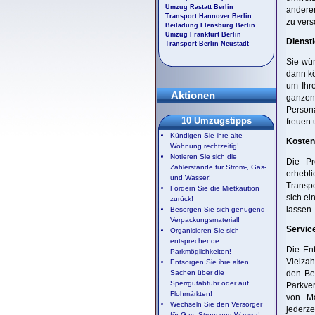
Umzug Rastatt Berlin
anderen
Transport Hannover Berlin
zu vers
Beiladung Flensburg Berlin
Umzug Frankfurt Berlin
Dienstl
Transport Berlin Neustadt
Sie wün
dann kö
um Ihr
Aktionen
ganzen 
Person
10 Umzugstipps
freuen 
Kündigen Sie ihre alte
Kostenv
Wohnung rechtzeitig!
Notieren Sie sich die
Die Pr
Zählerstände für Strom-, Gas-
erhebli
und Wasser!
Transp
Fordern Sie die Mietkaution
sich ei
zurück!
lassen.
Besorgen Sie sich genügend
Verpackungsmaterial!
Servic
Organisieren Sie sich
entsprechende
Die Ent
Parkmöglichkeiten!
Vielza
Entsorgen Sie ihre alten
Sachen über die
den Be
Sperrgutabfuhr oder auf
Parkver
Flohmärkten!
von Ma
Wechseln Sie den Versorger
jederze
für Gas, Strom und Wasser!