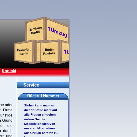
Kontakt
Service
Rückruf Nummer
ine oder
Sicher kann man an
r Firma
dieser Stelle nicht auf
alle Fragen eingehen,
günstige
nutzen Sie die
em Grund
Möglichkeit sich von
ört die
unseren Mitarbeitern
n durch
ausführlich beraten zu
ern und