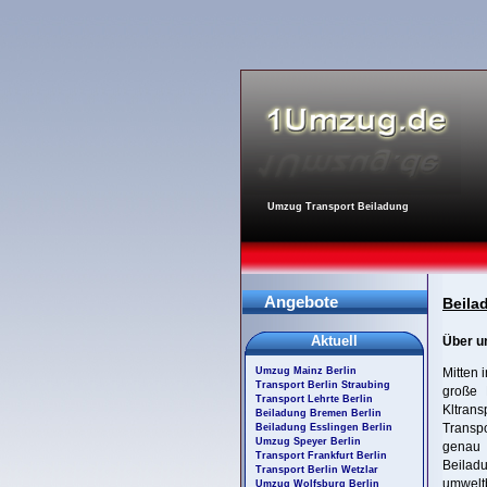
Umzug Transport Beiladung
Angebote
Beila
Aktuell
Über u
Umzug Mainz Berlin
Mitten 
Transport Berlin Straubing
große 
Transport Lehrte Berlin
Kltrans
Beiladung Bremen Berlin
Transpo
Beiladung Esslingen Berlin
Umzug Speyer Berlin
genau 
Transport Frankfurt Berlin
Beilad
Transport Berlin Wetzlar
umwelt
Umzug Wolfsburg Berlin