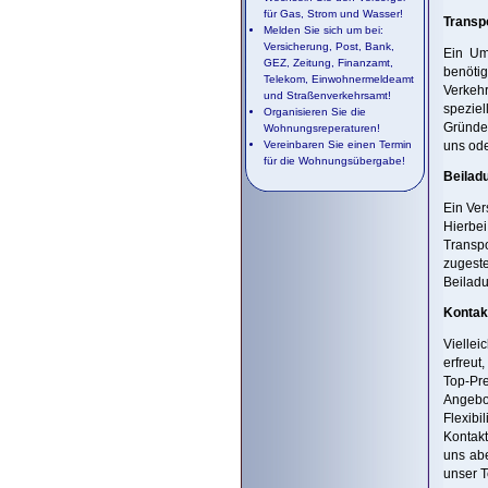
für Gas, Strom und Wasser!
Transp
Melden Sie sich um bei:
Versicherung, Post, Bank,
Ein Um
GEZ, Zeitung, Finanzamt,
benöti
Telekom, Einwohnermeldeamt
Verkehr
und Straßenverkehrsamt!
spezie
Organisieren Sie die
Gründer
Wohnungsreperaturen!
Vereinbaren Sie einen Termin
uns ode
für die Wohnungsübergabe!
Beilad
Ein Ver
Hierbe
Transpo
zugeste
Beiladu
Kontak
Viellei
erfreut
Top-Pre
Angebot
Flexibi
Kontakt
uns abe
unser T