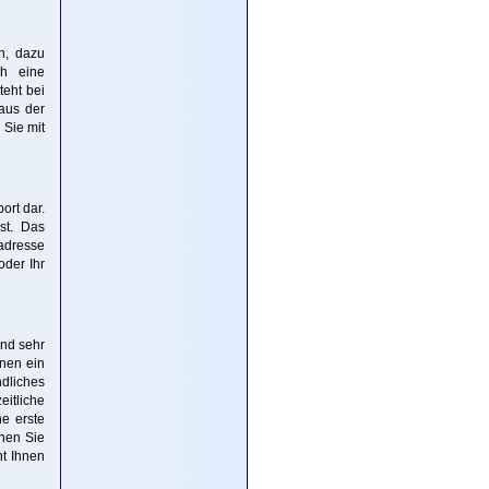
n, dazu
ch eine
teht bei
aus der
 Sie mit
ort dar.
st. Das
radresse
oder Ihr
ind sehr
hnen ein
ndliches
eitliche
ne erste
nnen Sie
ht Ihnen