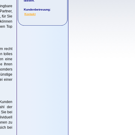
lassen.
ingbare
Kundenbetreuung:
Partner,
Kontakt
 für Sie
s können
nen Top
n recht
n tolles
en eine
ie Ihren
sonders
ünstige
ei einer
n Kunden
ahl der
 Sie bei
ividuell
Ihnen zu
sich bei