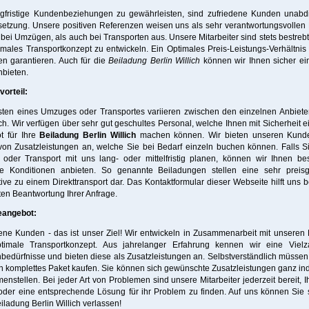
gfristige Kundenbeziehungen zu gewährleisten, sind zufriedene Kunden unabd
etzung. Unsere positiven Referenzen weisen uns als sehr verantwortungsvollen 
bei Umzügen, als auch bei Transporten aus. Unsere Mitarbeiter sind stets bestrebt,
imales Transportkonzept zu entwickeln. Ein Optimales Preis-Leistungs-Verhältni
en garantieren. Auch für die
Beiladung Berlin Willich
können wir Ihnen sicher ei
nbieten.
orteil:
sten eines Umzuges oder Transportes variieren zwischen den einzelnen Anbieter
ch. Wir verfügen über sehr gut geschultes Personal, welche Ihnen mit Sicherheit ei
t für Ihre
Beiladung Berlin Willich
machen können. Wir bieten unseren Kund
on Zusatzleistungen an, welche Sie bei Bedarf einzeln buchen können. Falls S
oder Transport mit uns lang- oder mittelfristig planen, können wir Ihnen be
ge Konditionen anbieten. So genannte Beiladungen stellen eine sehr preisg
tive zu einem Direkttransport dar. Das Kontaktformular dieser Webseite hilft uns b
nten Beantwortung Ihrer Anfrage.
eangebot:
ene Kunden - das ist unser Ziel! Wir entwickeln in Zusammenarbeit mit unsere
timale Transportkonzept. Aus jahrelanger Erfahrung kennen wir eine Vielz
edürfnisse und bieten diese als Zusatzleistungen an. Selbstverständlich müssen
n komplettes Paket kaufen. Sie können sich gewünschte Zusatzleistungen ganz ind
nstellen. Bei jeder Art von Problemen sind unsere Mitarbeiter jederzeit bereit, 
oder eine entsprechende Lösung für ihr Problem zu finden. Auf uns können Sie 
eiladung Berlin Willich verlassen!