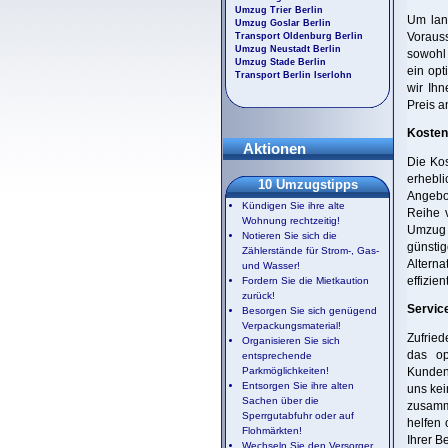
Umzug Trier Berlin
Um lan
Umzug Goslar Berlin
Vorauss
Transport Oldenburg Berlin
Umzug Neustadt Berlin
sowohl 
Umzug Stade Berlin
ein opt
Transport Berlin Iserlohn
wir Ihn
Preis a
Kostenv
Aktionen
Die Ko
erhebli
10 Umzugstipps
Angebo
Kündigen Sie ihre alte
Reihe v
Wohnung rechtzeitig!
Umzug 
Notieren Sie sich die
günsti
Zählerstände für Strom-, Gas-
Alterna
und Wasser!
effizie
Fordern Sie die Mietkaution
zurück!
Servic
Besorgen Sie sich genügend
Verpackungsmaterial!
Zufried
Organisieren Sie sich
das op
entsprechende
Parkmöglichkeiten!
Kundenb
Entsorgen Sie ihre alten
uns kei
Sachen über die
zusamme
Sperrgutabfuhr oder auf
helfen 
Flohmärkten!
Ihrer B
Wechseln Sie den Versorger