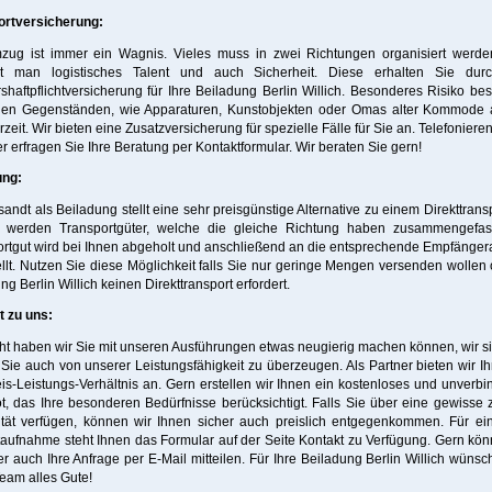
ortversicherung:
zug ist immer ein Wagnis. Vieles muss in zwei Richtungen organisiert werde
gt man logistisches Talent und auch Sicherheit. Diese erhalten Sie dur
shaftpflichtversicherung für Ihre Beiladung Berlin Willich. Besonderes Risiko bes
llen Gegenständen, wie Apparaturen, Kunstobjekten oder Omas alter Kommode 
zeit. Wir bieten eine Zusatzversicherung für spezielle Fälle für Sie an. Telefonieren
r erfragen Sie Ihre Beratung per Kontaktformular. Wir beraten Sie gern!
ung:
sandt als Beiladung stellt eine sehr preisgünstige Alternative zu einem Direkttransp
i werden Transportgüter, welche die gleiche Richtung haben zusammengefas
rtgut wird bei Ihnen abgeholt und anschließend an die entsprechende Empfänge
llt. Nutzen Sie diese Möglichkeit falls Sie nur geringe Mengen versenden wollen 
ng Berlin Willich keinen Direkttransport erfordert.
t zu uns:
cht haben wir Sie mit unseren Ausführungen etwas neugierig machen können, wir s
, Sie auch von unserer Leistungsfähigkeit zu überzeugen. Als Partner bieten wir I
is-Leistungs-Verhältnis an. Gern erstellen wir Ihnen ein kostenloses und unverbi
, das Ihre besonderen Bedürfnisse berücksichtigt. Falls Sie über eine gewisse z
lität verfügen, können wir Ihnen sicher auch preislich entgegenkommen. Für ei
aufnahme steht Ihnen das Formular auf der Seite Kontakt zu Verfügung. Gern kö
r auch Ihre Anfrage per E-Mail mitteilen. Für Ihre Beiladung Berlin Willich wünsc
eam alles Gute!