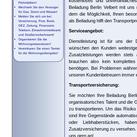
kostenloses und unverbindliches
Flohmärkten!
Beiladung Berlin Velbert mit uns 
Wechseln Sie den Versorger
für Gas, Strom und Wasser!
dem die Möglichkeit, Ihnen beso
Melden Sie sich um bei:
als Beiladung hilft den Transport
Versicherung, Post, Bank,
GEZ, Zeitung, Finanzamt,
Serviceangebot:
Telekom, Einwohnermeldeamt
und Straßenverkehrsamt!
Organisieren Sie die
Dienstleistung ist für uns de
Wohnungsreperaturen!
wünschen den Kunden weitestge
Vereinbaren Sie einen Termin
für die Wohnungsübergabe!
Zusatzleistungen werden stets
brauchen also kein komplettes
benötigen. Bei Problemen während
unseren Kundenbetreuern immer ei
Transportversicherung:
Sie möchten Ihre Beiladung Berli
organisatorisches Talent und die 
zu transportieren. Um das Risiko 
sind Ihre Gegenstände automatisc
oder Liebhaberstücken, habe
Zusatzversicherung zu versehen.
uns gern an!