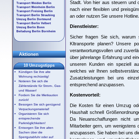
Stadt. Von hier aus steuern und o
Transport Weiden Berlin
Transport Weinheim Berlin
nach einer flexiblen und preisgün
Transport Freising Berlin
an oder nutzen Sie unsere Hotline.
Transport Berlin Straubing
Umzug Berlin Dortmund
Transport Berlin Velbert
Dienstleister:
Umzug Berlin Bonn
Beiladung Berlin Bornheim
Sicher fragen Sie sich, warum s
Kltransporte planen? Unsere p
verantwortungsvollen und zuverlä
Aktionen
über jahrelange Erfahrung und ein
unseren Kunden ein speziell au
10 Umzugstipps
welches wir Ihnen selbstverständli
Kündigen Sie ihre alte
Wohnung rechtzeitig!
Zusatzleistungen bei uns einz
Notieren Sie sich die
entsprechend anzupassen.
Zählerstände für Strom-, Gas-
und Wasser!
Kostenvorteil:
Fordern Sie die Mietkaution
zurück!
Die Kosten für einen Umzug ode
Besorgen Sie sich genügend
Verpackungsmaterial!
Haushalt schnell Größenordnunge
Organisieren Sie sich
Da Neuanschaffungen nicht um
entsprechende
Parkmöglichkeiten!
Mitarbeiter gern, um wenigstens
Entsorgen Sie ihre alten
anzupassen. Sie haben bei uns die
Sachen über die
Sperrgutabfuhr oder auf