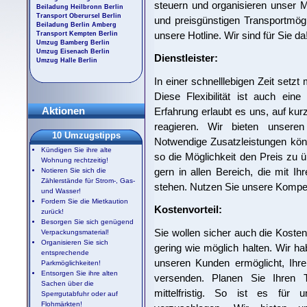
steuern und organisieren unser Mit
Beiladung Heilbronn Berlin
Transport Oberursel Berlin
und preisgünstigen Transportmögl
Beiladung Berlin Amberg
unsere Hotline. Wir sind für Sie da
Transport Kempten Berlin
Umzug Bamberg Berlin
Umzug Eisenach Berlin
Dienstleister:
Umzug Halle Berlin
In einer schnelllebigen Zeit setzt
Diese Flexibilität ist auch ein
Aktionen
Erfahrung erlaubt es uns, auf ku
reagieren. Wir bieten unseren 
10 Umzugstipps
Notwendige Zusatzleistungen kö
Kündigen Sie ihre alte
so die Möglichkeit den Preis zu ü
Wohnung rechtzeitig!
gern in allen Bereich, die mit 
Notieren Sie sich die
Zählerstände für Strom-, Gas-
stehen. Nutzen Sie unsere Kompe
und Wasser!
Fordern Sie die Mietkaution
Kostenvorteil:
zurück!
Besorgen Sie sich genügend
Sie wollen sicher auch die Kosten
Verpackungsmaterial!
Organisieren Sie sich
gering wie möglich halten. Wir ha
entsprechende
unseren Kunden ermöglicht, Ihre
Parkmöglichkeiten!
Entsorgen Sie ihre alten
versenden. Planen Sie Ihren 
Sachen über die
mittelfristig. So ist es für 
Sperrgutabfuhr oder auf
Flohmärkten!