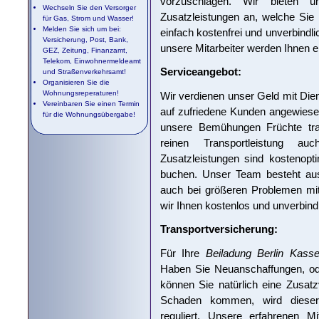
vorzuschlagen. Wir bieten 
Wechseln Sie den Versorger
Zusatzleistungen an, welche Sie 
für Gas, Strom und Wasser!
Melden Sie sich um bei:
einfach kostenfrei und unverbindl
Versicherung, Post, Bank,
unsere Mitarbeiter werden Ihnen 
GEZ, Zeitung, Finanzamt,
Telekom, Einwohnermeldeamt
Serviceangebot:
und Straßenverkehrsamt!
Organisieren Sie die
Wohnungsreperaturen!
Wir verdienen unser Geld mit Dien
Vereinbaren Sie einen Termin
auf zufriedene Kunden angewiese
für die Wohnungsübergabe!
unsere Bemühungen Früchte tra
reinen Transportleistung au
Zusatzleistungen sind kostenopt
buchen. Unser Team besteht aus g
auch bei größeren Problemen mit 
wir Ihnen kostenlos und unverbind
Transportversicherung:
Für Ihre
Beiladung Berlin Kasse
Haben Sie Neuanschaffungen, ode
können Sie natürlich eine Zusat
Schaden kommen, wird dieser d
reguliert. Unsere erfahrenen Mi