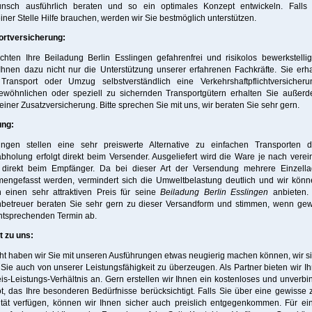
nsch ausführlich beraten und so ein optimales Konzept entwickeln. Falls
iner Stelle Hilfe brauchen, werden wir Sie bestmöglich unterstützen.
ortversicherung:
hten Ihre Beiladung Berlin Esslingen gefahrenfrei und risikolos bewerkstelli
Ihnen dazu nicht nur die Unterstützung unserer erfahrenen Fachkräfte. Sie erh
Transport oder Umzug selbstverständlich eine Verkehrshaftpflichtversicheru
ewöhnlichen oder speziell zu sichernden Transportgütern erhalten Sie außer
einer Zusatzversicherung. Bitte sprechen Sie mit uns, wir beraten Sie sehr gern.
ung:
ungen stellen eine sehr preiswerte Alternative zu einfachen Transporten d
holung erfolgt direkt beim Versender. Ausgeliefert wird die Ware je nach vere
 direkt beim Empfänger. Da bei dieser Art der Versendung mehrere Einzell
engefasst werden, vermindert sich die Umweltbelastung deutlich und wir kön
 einen sehr attraktiven Preis für seine
Beiladung Berlin Esslingen
anbieten.
betreuer beraten Sie sehr gern zu dieser Versandform und stimmen, wenn gew
ntsprechenden Termin ab.
t zu uns:
cht haben wir Sie mit unseren Ausführungen etwas neugierig machen können, wir s
, Sie auch von unserer Leistungsfähigkeit zu überzeugen. Als Partner bieten wir I
is-Leistungs-Verhältnis an. Gern erstellen wir Ihnen ein kostenloses und unverbi
, das Ihre besonderen Bedürfnisse berücksichtigt. Falls Sie über eine gewisse z
lität verfügen, können wir Ihnen sicher auch preislich entgegenkommen. Für ei