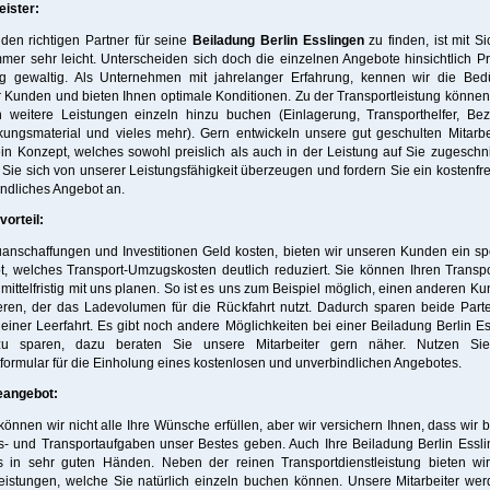
eister:
den richtigen Partner für seine
Beiladung Berlin Esslingen
zu finden, ist mit Si
mmer sehr leicht. Unterscheiden sich doch die einzelnen Angebote hinsichtlich P
ng gewaltig. Als Unternehmen mit jahrelanger Erfahrung, kennen wir die Bedü
 Kunden und bieten Ihnen optimale Konditionen. Zu der Transportleistung könne
 weitere Leistungen einzeln hinzu buchen (Einlagerung, Transporthelfer, Be
ungsmaterial und vieles mehr). Gern entwickeln unsere gut geschulten Mitarbe
in Konzept, welches sowohl preislich als auch in der Leistung auf Sie zugeschnit
Sie sich von unserer Leistungsfähigkeit überzeugen und fordern Sie ein kostenfr
ndliches Angebot an.
orteil:
nschaffungen und Investitionen Geld kosten, bieten wir unseren Kunden ein sp
, welches Transport-Umzugskosten deutlich reduziert. Sie können Ihren Transp
ittelfristig mit uns planen. So ist es uns zum Beispiel möglich, einen anderen K
eren, der das Ladevolumen für die Rückfahrt nutzt. Dadurch sparen beide Part
einer Leerfahrt. Es gibt noch andere Möglichkeiten bei einer Beiladung Berlin E
u sparen, dazu beraten Sie unsere Mitarbeiter gern näher. Nutzen Si
formular für die Einholung eines kostenlosen und unverbindlichen Angebotes.
eangebot:
können wir nicht alle Ihre Wünsche erfüllen, aber wir versichern Ihnen, dass wir b
- und Transportaufgaben unser Bestes geben. Auch Ihre Beiladung Berlin Esslin
s in sehr guten Händen. Neben der reinen Transportdienstleistung bieten wir
eistungen, welche Sie natürlich einzeln buchen können. Unsere Mitarbeiter we