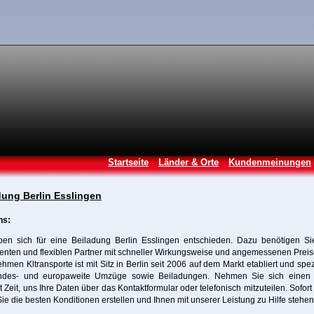
Startseite
Länder & Orte
Kundenmeinungen
dung Berlin Esslingen
ns:
ben sich für eine Beiladung Berlin Esslingen entschieden. Dazu benötigen Si
nten und flexiblen Partner mit schneller Wirkungsweise und angemessenen Prei
hmen Kltransporte ist mit Sitz in Berlin seit 2006 auf dem Markt etabliert und spezi
ndes- und europaweite Umzüge sowie Beiladungen. Nehmen Sie sich einen 
Zeit, uns Ihre Daten über das Kontaktformular oder telefonisch mitzuteilen. Sofor
 Sie die besten Konditionen erstellen und Ihnen mit unserer Leistung zu Hilfe stehen