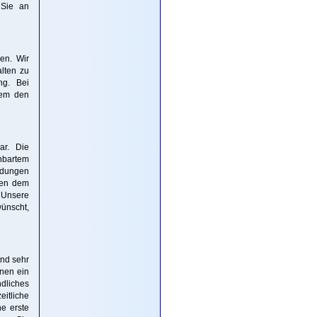
 Sie an
gen. Wir
alten zu
ng. Bei
dem den
ar. Die
inbartem
adungen
nen dem
 Unsere
ünscht,
ind sehr
hnen ein
ndliches
eitliche
ne erste