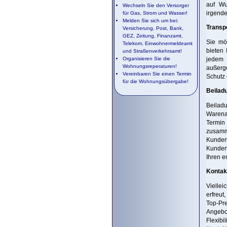
auf Wu
Wechseln Sie den Versorger
irgende
für Gas, Strom und Wasser!
Melden Sie sich um bei:
Transp
Versicherung, Post, Bank,
GEZ, Zeitung, Finanzamt,
Sie möc
Telekom, Einwohnermeldeamt
bieten 
und Straßenverkehrsamt!
Organisieren Sie die
jedem 
Wohnungsreperaturen!
außerg
Vereinbaren Sie einen Termin
Schutz 
für die Wohnungsübergabe!
Beilad
Beilad
Warenab
Termin
zusamm
Kunden
Kunden
Ihren e
Kontak
Viellei
erfreut
Top-Pre
Angebot
Flexibi