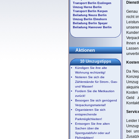
Dienstl
Transport Berlin Esslingen
Umzug Herne Berlin
Genau 
Transport Berlin Kerpen
Beiladung Neuss Berlin
nicht i
Umzug Berlin Elmshorn
Leistu
Beiladung Berlin Speyer
unserer
Beiladung Hannover Berlin
Kunden
Verpack
Ihnen e
Lassen 
Aktionen
unverbi
10 Umzugstipps
Kostenv
Kündigen Sie ihre alte
Da Neua
Wohnung rechtzeitig!
Konzept
Notieren Sie sich die
Umzug m
Zählerstände für Strom-, Gas-
und Wasser!
akquiri
Fordern Sie die Mietkaution
Kosten 
zurück!
Geld z
Besorgen Sie sich genügend
Kontakt
Verpackungsmaterial!
Organisieren Sie sich
Servic
entsprechende
Parkmöglichkeiten!
Leider 
Entsorgen Sie ihre alten
Umzugs
Sachen über die
bei un
Sperrgutabfuhr oder auf
Zusatzl
Flohmärkten!