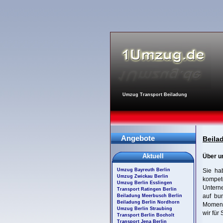
Umzug Transport Beiladung
Angebote
Beila
Aktuell
Über u
Umzug Bayreuth Berlin
Sie ha
Umzug Zwickau Berlin
kompete
Umzug Berlin Esslingen
Unterne
Transport Ratingen Berlin
auf bu
Beiladung Meerbusch Berlin
Beiladung Berlin Nordhorn
Moment 
Umzug Berlin Straubing
wir für
Transport Berlin Bocholt
Transport Jena Berlin