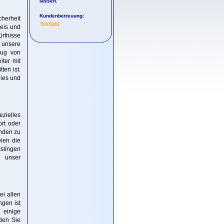
lassen.
Kundenbetreuung:
cherheit
Kontakt
reis und
rfnisse
n unsere
zug von
iter mit
ten ist.
eies und
ezielles
ort oder
unden zu
eien die
sslingen
e unser
ei allen
gen ist
 einige
rden Sie