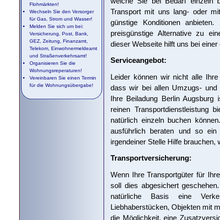
welche Sie bei Bedarf einzeln
Flohmärkten!
Transport mit uns lang- oder mit
Wechseln Sie den Versorger
für Gas, Strom und Wasser!
günstige Konditionen anbieten.
Melden Sie sich um bei:
preisgünstige Alternative zu ei
Versicherung, Post, Bank,
GEZ, Zeitung, Finanzamt,
dieser Webseite hilft uns bei einer
Telekom, Einwohnermeldeamt
und Straßenverkehrsamt!
Serviceangebot:
Organisieren Sie die
Wohnungsreperaturen!
Leider können wir nicht alle Ihr
Vereinbaren Sie einen Termin
für die Wohnungsübergabe!
dass wir bei allen Umzugs- und
Ihre Beiladung Berlin Augsburg 
reinen Transportdienstleistung b
natürlich einzeln buchen könne
ausführlich beraten und so ein
irgendeiner Stelle Hilfe brauchen,
Transportversicherung:
Wenn Ihre Transportgüter für Ihr
soll dies abgesichert geschehen
natürliche Basis eine Verkehr
Liebhaberstücken, Objekten mit ma
die Möglichkeit, eine Zusatzver