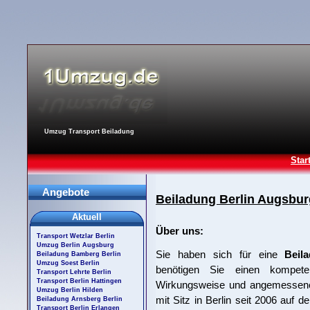
Umzug Transport Beiladung
Star
Angebote
Beiladung Berlin Augsbur
Aktuell
Über uns:
Transport Wetzlar Berlin
Umzug Berlin Augsburg
Sie haben sich für eine
Beil
Beiladung Bamberg Berlin
Umzug Soest Berlin
benötigen Sie einen kompeten
Transport Lehrte Berlin
Transport Berlin Hattingen
Wirkungsweise und angemessenen
Umzug Berlin Hilden
mit Sitz in Berlin seit 2006 auf d
Beiladung Arnsberg Berlin
Transport Berlin Erlangen