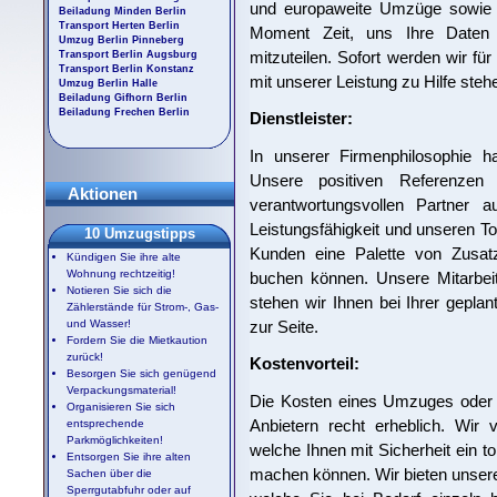
und europaweite Umzüge sowie 
Beiladung Minden Berlin
Transport Herten Berlin
Moment Zeit, uns Ihre Daten ü
Umzug Berlin Pinneberg
mitzuteilen. Sofort werden wir für
Transport Berlin Augsburg
Transport Berlin Konstanz
mit unserer Leistung zu Hilfe steh
Umzug Berlin Halle
Beiladung Gifhorn Berlin
Beiladung Frechen Berlin
Dienstleister:
In unserer Firmenphilosophie ha
Unsere positiven Referenzen
Aktionen
verantwortungsvollen Partner 
Leistungsfähigkeit und unseren To
10 Umzugstipps
Kunden eine Palette von Zusat
Kündigen Sie ihre alte
Wohnung rechtzeitig!
buchen können. Unsere Mitarbeit
Notieren Sie sich die
stehen wir Ihnen bei Ihrer gepla
Zählerstände für Strom-, Gas-
zur Seite.
und Wasser!
Fordern Sie die Mietkaution
zurück!
Kostenvorteil:
Besorgen Sie sich genügend
Verpackungsmaterial!
Die Kosten eines Umzuges oder T
Organisieren Sie sich
Anbietern recht erheblich. Wir 
entsprechende
Parkmöglichkeiten!
welche Ihnen mit Sicherheit ein to
Entsorgen Sie ihre alten
machen können. Wir bieten unser
Sachen über die
Sperrgutabfuhr oder auf